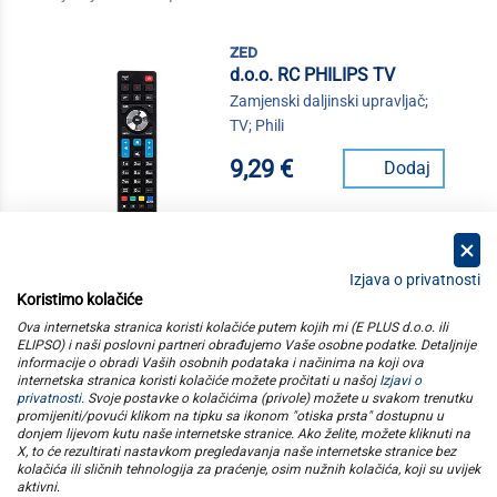
zed
d.o.o. RC PHILIPS TV
Zamjenski daljinski upravljač;
TV; Phili
9,29 €
Dodaj
Izjava o privatnosti
Koristimo kolačiće
kategorije
Ova internetska stranica koristi kolačiće putem kojih mi (E PLUS d.o.o. ili
ELIPSO) i naši poslovni partneri obrađujemo Vaše osobne podatke. Detaljnije
informacije o obradi Vaših osobnih podataka i načinima na koji ova
elipso
internetska stranica koristi kolačiće možete pročitati u našoj
Izjavi o
privatnosti
. Svoje postavke o kolačićima (privole) možete u svakom trenutku
promijeniti/povući klikom na tipku sa ikonom "otiska prsta" dostupnu u
informacije
donjem lijevom kutu naše internetske stranice. Ako želite, možete kliknuti na
X, to će rezultirati nastavkom pregledavanja naše internetske stranice bez
kolačića ili sličnih tehnologija za praćenje, osim nužnih kolačića, koji su uvijek
pratite nas
aktivni
.