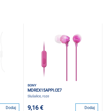
sony
MDREX15APPI.CE7
Slušalice, roze
9,16 €
Dodaj
Dodaj