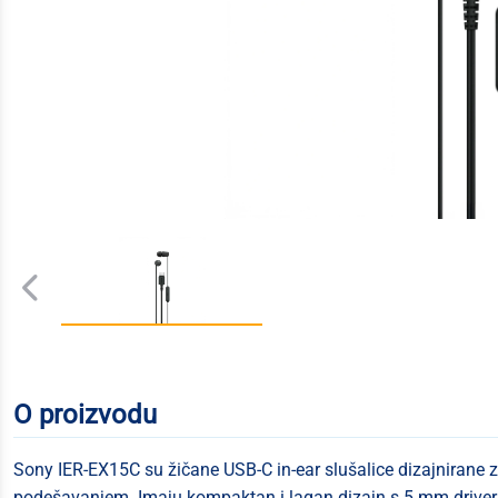
O proizvodu
Sony IER-EX15C su žičane USB-C in-ear slušalice dizajnirane 
podešavanjem. Imaju kompaktan i lagan dizajn s 5 mm driverim