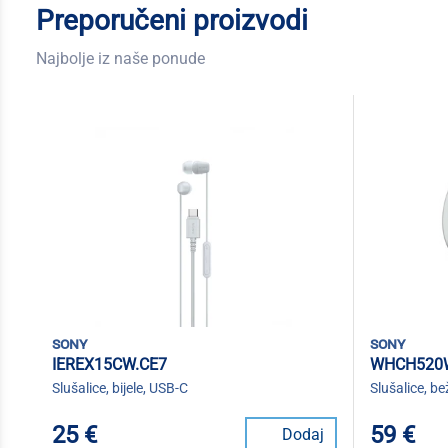
Preporučeni proizvodi
Najbolje iz naše ponude
sony
sony
IEREX15CW.CE7
WHCH520
Slušalice, bijele, USB-C
Slušalice, bež
25 €
59 €
Dodaj