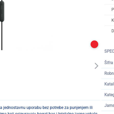
P
K
D
SPEC
Šifra
Robn
Katal
Kateg
Jams
za jednostavnu uporabu bez potrebe za punjenjem ili
a koji osiguravaju bogat bas i kristalno jasne vokale,