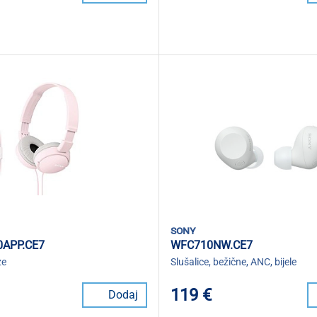
sony
APP.CE7
WFC710NW.CE7
ze
Slušalice, bežične, ANC, bijele
119 €
Dodaj