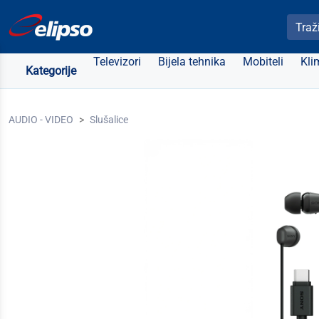
Pretra
Televizori
Bijela tehnika
Mobiteli
Kli
Kategorije
AUDIO - VIDEO
Slušalice