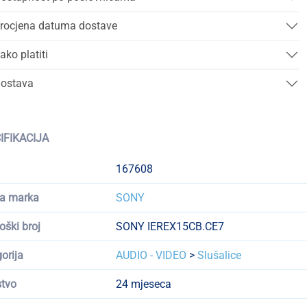
rocjena datuma dostave
ako platiti
ostava
IFIKACIJA
167608
a marka
SONY
oški broj
SONY IEREX15CB.CE7
orija
AUDIO - VIDEO
>
Slušalice
tvo
24 mjeseca