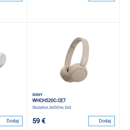
sony
WHCH520C.CE7
Slušalice, bežične, bež
59 €
Dodaj
Dodaj