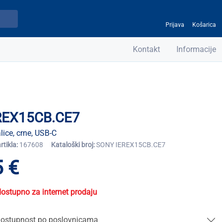
Prijava
Košarica
Kontakt
Informacije
REX15CB.CE7
lice, crne, USB-C
artikla:
167608
Kataloški broj:
SONY IEREX15CB.CE7
 €
dostupno za internet prodaju
ostupnost po poslovnicama