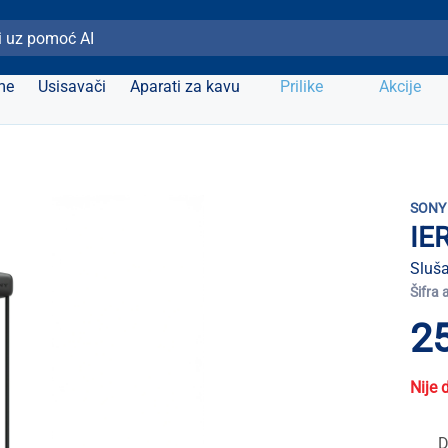
ži Elipso
me
Usisavači
Aparati za kavu
Prilike
Akcije
SONY
IE
Sluša
Šifra 
25
Nije 
D