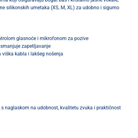
čine silikonskih umetaka (XS, M, XL) za udobno i sigurno
kontrolom glasnoće i mikrofonom za pozive
smanjuje zapetljavanje
 viška kabla i lakšeg nošenja
 s naglaskom na udobnost, kvalitetu zvuka i praktičnost