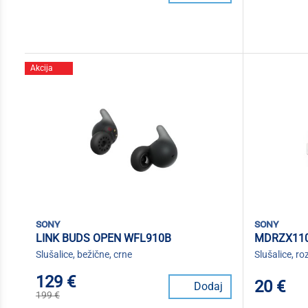
Akcija
sony
sony
LINK BUDS OPEN WFL910B
MDRZX110
Slušalice, bežične, crne
Slušalice, ro
129 €
20 €
Dodaj
199 €