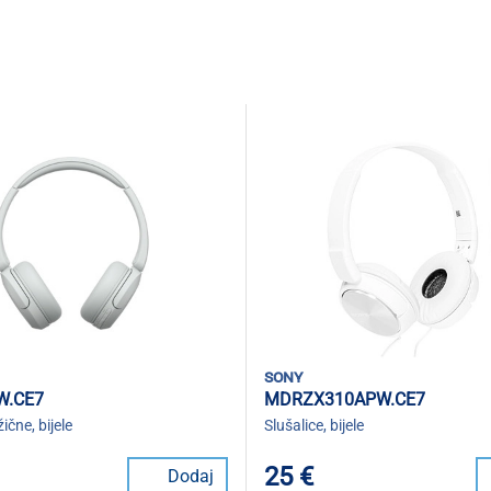
sony
W.CE7
MDRZX310APW.CE7
ične, bijele
Slušalice, bijele
25 €
Dodaj