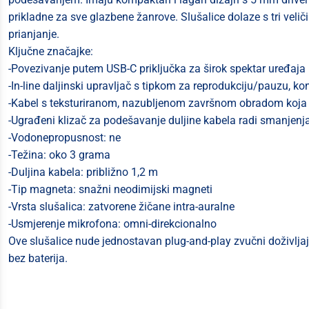
prikladne za sve glazbene žanrove. Slušalice dolaze s tri veli
prianjanje.
Ključne značajke:
-Povezivanje putem USB-C priključka za širok spektar uređaja
-In-line daljinski upravljač s tipkom za reprodukciju/pauzu, 
-Kabel s teksturiranom, nazubljenom završnom obradom koja 
-Ugrađeni klizač za podešavanje duljine kabela radi smanjenja
-Vodonepropusnost: ne
-Težina: oko 3 grama
-Duljina kabela: približno 1,2 m
-Tip magneta: snažni neodimijski magneti
-Vrsta slušalica: zatvorene žičane intra-auralne
-Usmjerenje mikrofona: omni-direkcionalno
Ove slušalice nude jednostavan plug-and-play zvučni doživljaj
bez baterija.