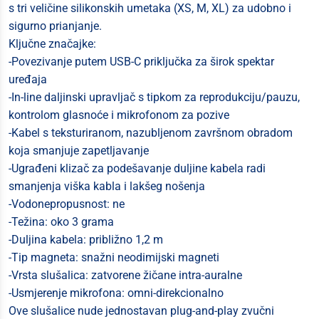
s tri veličine silikonskih umetaka (XS, M, XL) za udobno i
sigurno prianjanje.
Ključne značajke:
-Povezivanje putem USB-C priključka za širok spektar
uređaja
-In-line daljinski upravljač s tipkom za reprodukciju/pauzu,
kontrolom glasnoće i mikrofonom za pozive
-Kabel s teksturiranom, nazubljenom završnom obradom
koja smanjuje zapetljavanje
-Ugrađeni klizač za podešavanje duljine kabela radi
smanjenja viška kabla i lakšeg nošenja
-Vodonepropusnost: ne
-Težina: oko 3 grama
-Duljina kabela: približno 1,2 m
-Tip magneta: snažni neodimijski magneti
-Vrsta slušalica: zatvorene žičane intra-auralne
-Usmjerenje mikrofona: omni-direkcionalno
Ove slušalice nude jednostavan plug-and-play zvučni