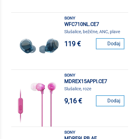
sony
WFC710NL.CE7
Slušalice, bežične, ANC, plave
119 €
Dodaj
sony
MDREX15APPI.CE7
Slušalice, roze
9,16 €
Dodaj
sony
MDRE9LPB.AE