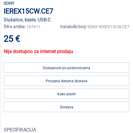
SONY
IEREX15CW.CE7
Slušalice, bijele, USB-C
Šifra artikla:
167611
Kataloški broj:
SONY IEREX15CW.CE7
25 €
Nije dostupno za internet prodaju
Dostupnost po poslovnicama
Procjena datuma dostave
Kako platiti
Dostava
SPECIFIKACIJA