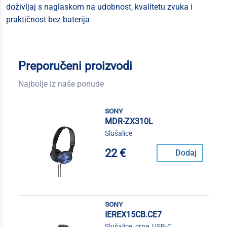
doživljaj s naglaskom na udobnost, kvalitetu zvuka i
praktičnost bez baterija
Preporučeni proizvodi
Najbolje iz naše ponude
sony
MDR-ZX310L
Slušalice
22 €
Dodaj
sony
IEREX15CB.CE7
Slušalice, crne, USB-C