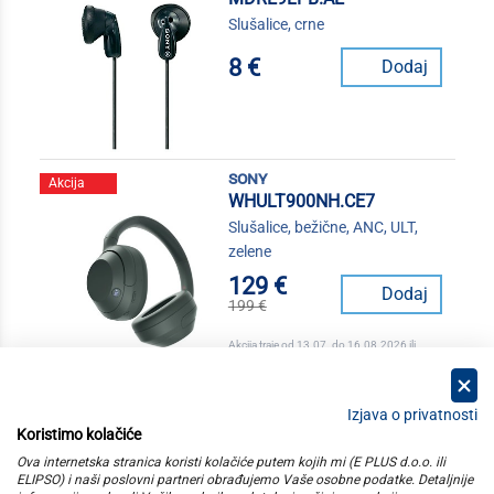
Slušalice, crne
8 €
Dodaj
sony
Akcija
WHULT900NH.CE7
Slušalice, bežične, ANC, ULT,
zelene
129 €
Dodaj
199 €
Akcija traje od 13.07. do 16.08.2026 ili
isteka zaliha
Izjava o privatnosti
Koristimo kolačiće
kategorije
Ova internetska stranica koristi kolačiće putem kojih mi (E PLUS d.o.o. ili
ELIPSO) i naši poslovni partneri obrađujemo Vaše osobne podatke. Detaljnije