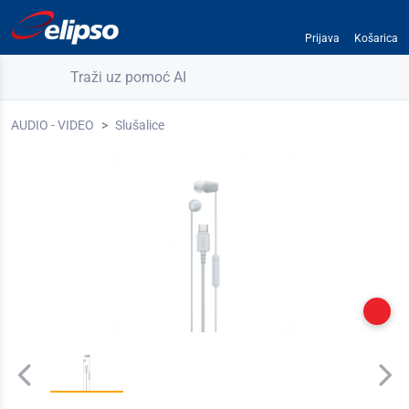
Prijava
Košarica
Traži uz pomoć AI
AUDIO - VIDEO
Slušalice