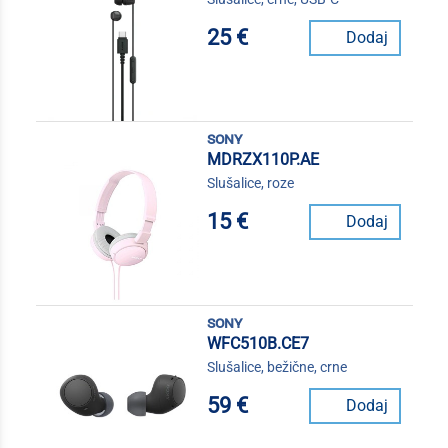
25 €
Dodaj
sony
MDRZX110P.AE
Slušalice, roze
15 €
Dodaj
sony
WFC510B.CE7
Slušalice, bežične, crne
59 €
Dodaj