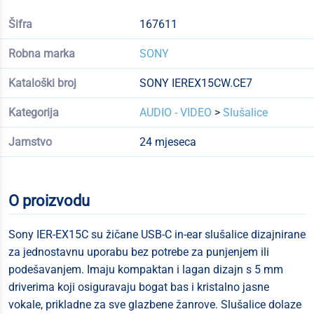
Šifra
167611
Robna marka
SONY
Kataloški broj
SONY IEREX15CW.CE7
Kategorija
AUDIO - VIDEO
>
Slušalice
Jamstvo
24 mjeseca
O proizvodu
Sony IER-EX15C su žičane USB-C in-ear slušalice dizajnirane
za jednostavnu uporabu bez potrebe za punjenjem ili
podešavanjem. Imaju kompaktan i lagan dizajn s 5 mm
driverima koji osiguravaju bogat bas i kristalno jasne
vokale, prikladne za sve glazbene žanrove. Slušalice dolaze