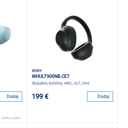
sony
WHULT900NB.CE7
Slušalice, bežične, ANC, ULT, crne
199 €
Dodaj
Dodaj
 isteka zaliha