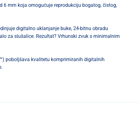
od 6 mm koja omogućuje reprodukciju bogatog, čistog,
injuje digitalno uklanjanje buke, 24-bitnu obradu
čalo za slušalice. Rezultat? Vrhunski zvuk s minimalnim
 poboljšava kvalitetu komprimiranih digitalnih
e.