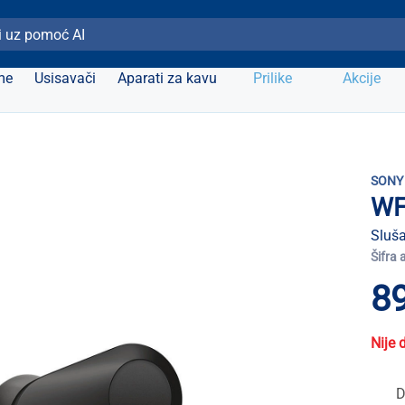
ži Elipso
me
Usisavači
Aparati za kavu
Prilike
Akcije
SONY
WF
Sluša
Šifra 
89
Nije 
D