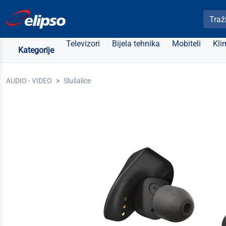
Pretra
Televizori
Bijela tehnika
Mobiteli
Kli
Kategorije
AUDIO - VIDEO
Slušalice