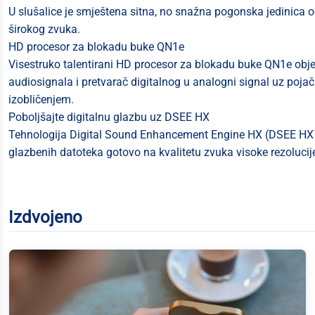
U slušalice je smještena sitna, no snažna pogonska jedinica 
širokog zvuka.
HD procesor za blokadu buke QN1e
Visestruko talentirani HD procesor za blokadu buke QN1e objed
audiosignala i pretvarač digitalnog u analogni signal uz poja
izobličenjem.
Poboljšajte digitalnu glazbu uz DSEE HX
Tehnologija Digital Sound Enhancement Engine HX (DSEE HX™)
glazbenih datoteka gotovo na kvalitetu zvuka visoke rezolucij
Izdvojeno