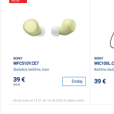
Akcija
sony
sony
WFC510Y.CE7
WIC100L.
Slušalice, bežične, žute
Bežične sluš
39 €
39 €
Dodaj
59 €
Akcija traje od 13.07. do 16.08.2026 ili isteka zaliha