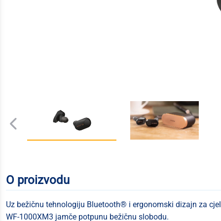
O proizvodu
Uz bežičnu tehnologiju Bluetooth® i ergonomski dizajn za cj
WF-1000XM3 jamče potpunu bežičnu slobodu.