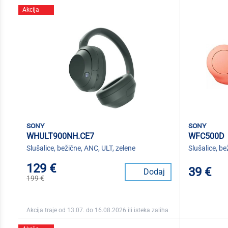
Akcija
sony
sony
WHULT900NH.CE7
WFC500D
Slušalice, bežične, ANC, ULT, zelene
Slušalice, b
129 €
39 €
Dodaj
199 €
Akcija traje od 13.07. do 16.08.2026 ili isteka zaliha