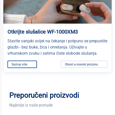
Otkrijte slušalice WF-1000XM3
Stavite vanjski svijet na čekanje i potpuno se prepustite
glazbi - bez buke, žica i ometanja. Uživajte u
vrhunskom zvuku i satima čiste slobode slušanja.
Saznaj više
Otvori u novom prozoru
Preporučeni proizvodi
Najbolje iz naše ponude