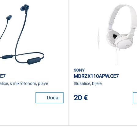
sony
CE7
MDRZX110APW.CE7
alice, s mikrofonom, plave
Slušalice, bijele
20 €
Dodaj