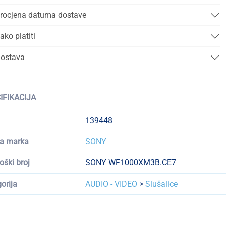
rocjena datuma dostave
ako platiti
ostava
IFIKACIJA
139448
a marka
SONY
oški broj
SONY WF1000XM3B.CE7
orija
AUDIO - VIDEO
>
Slušalice