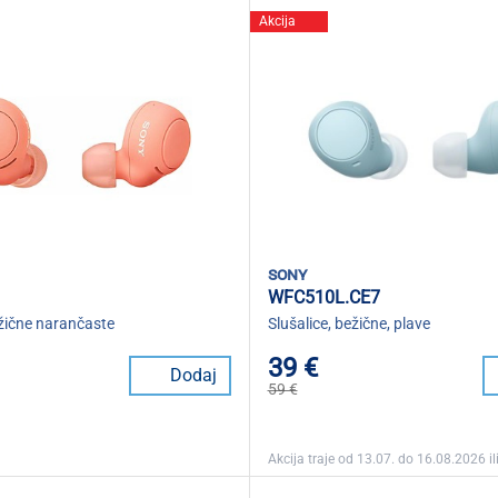
Akcija
sony
WFC510L.CE7
ežične narančaste
Slušalice, bežične, plave
39 €
Dodaj
59 €
Akcija traje od 13.07. do 16.08.2026 ili