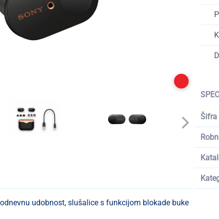
P
K
D
SPEC
Šifra
Robn
Katal
Kateg
elodnevnu udobnost, slušalice s funkcijom blokade buke