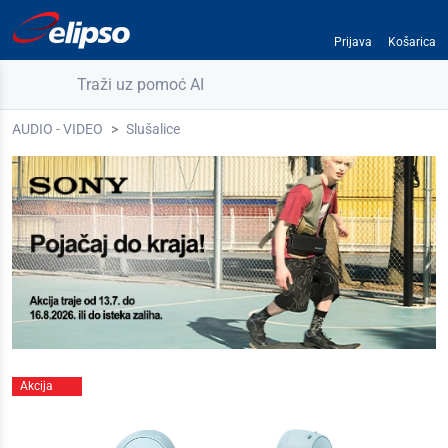
Prijava
Košarica
Traži uz pomoć AI
AUDIO - VIDEO
Slušalice
Akcija