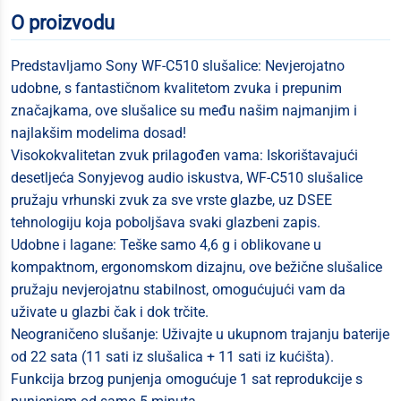
O proizvodu
Predstavljamo Sony WF-C510 slušalice: Nevjerojatno
udobne, s fantastičnom kvalitetom zvuka i prepunim
značajkama, ove slušalice su među našim najmanjim i
najlakšim modelima dosad!
Visokokvalitetan zvuk prilagođen vama: Iskorištavajući
desetljeća Sonyjevog audio iskustva, WF-C510 slušalice
pružaju vrhunski zvuk za sve vrste glazbe, uz DSEE
tehnologiju koja poboljšava svaki glazbeni zapis.
Udobne i lagane: Teške samo 4,6 g i oblikovane u
kompaktnom, ergonomskom dizajnu, ove bežične slušalice
pružaju nevjerojatnu stabilnost, omogućujući vam da
uživate u glazbi čak i dok trčite.
Neograničeno slušanje: Uživajte u ukupnom trajanju baterije
od 22 sata (11 sati iz slušalica + 11 sati iz kućišta).
Funkcija brzog punjenja omogućuje 1 sat reprodukcije s