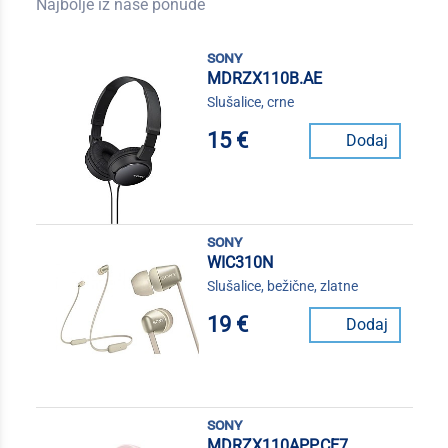
Najbolje iz naše ponude
sony
MDRZX110B.AE
Slušalice, crne
15 €
Dodaj
sony
WIC310N
Slušalice, bežične, zlatne
19 €
Dodaj
sony
MDRZX110APP.CE7