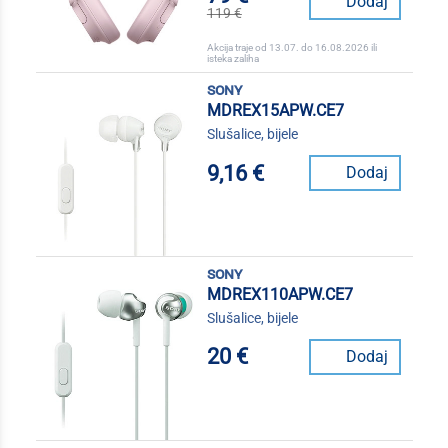
Dodaj
119 €
Akcija traje od 13.07. do 16.08.2026 ili
isteka zaliha
sony
MDREX15APW.CE7
Slušalice, bijele
9,16 €
Dodaj
sony
MDREX110APW.CE7
Slušalice, bijele
20 €
Dodaj