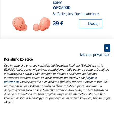
sony
WFC500D
Slušalice, bežične narančaste
39 €
Dodaj
Izjava o privatnosti
Koristimo kolačiće
kategorije
Ova internetska stranica koristi kolačiće putem kojih mi (E PLUS d.o.o. ili
ELIPSO) i naši poslovni partneri obrađujemo Vaše osobne podatke. Detaljnije
informacije o obradi Vaših osobnih podataka i načinima na koji ova
elipso
internetska stranica koristi kolačiće možete pročitati u našoj
Izjavi o
privatnosti
. Svoje postavke o kolačićima (privole) možete u svakom trenutku
promijeniti/povući klikom na tipku sa ikonom "otiska prsta" dostupnu u
informacije
donjem lijevom kutu naše internetske stranice. Ako želite, možete kliknuti na
X, to će rezultirati nastavkom pregledavanja naše internetske stranice bez
kolačića ili sličnih tehnologija za praćenje, osim nužnih kolačića, koji su uvijek
pratite nas
aktivni
.