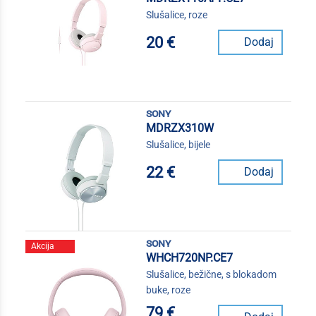
Slušalice, roze
20 €
Dodaj
sony
MDRZX310W
Slušalice, bijele
22 €
Dodaj
sony
Akcija
WHCH720NP.CE7
Slušalice, bežične, s blokadom
buke, roze
79 €