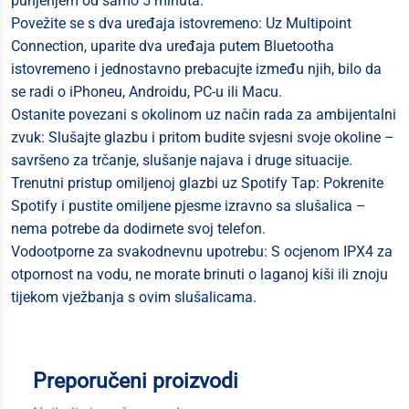
punjenjem od samo 5 minuta.
Povežite se s dva uređaja istovremeno: Uz Multipoint
Connection, uparite dva uređaja putem Bluetootha
istovremeno i jednostavno prebacujte između njih, bilo da
se radi o iPhoneu, Androidu, PC-u ili Macu.
Ostanite povezani s okolinom uz način rada za ambijentalni
zvuk: Slušajte glazbu i pritom budite svjesni svoje okoline –
savršeno za trčanje, slušanje najava i druge situacije.
Trenutni pristup omiljenoj glazbi uz Spotify Tap: Pokrenite
Spotify i pustite omiljene pjesme izravno sa slušalica –
nema potrebe da dodirnete svoj telefon.
Vodootporne za svakodnevnu upotrebu: S ocjenom IPX4 za
otpornost na vodu, ne morate brinuti o laganoj kiši ili znoju
tijekom vježbanja s ovim slušalicama.
Preporučeni proizvodi