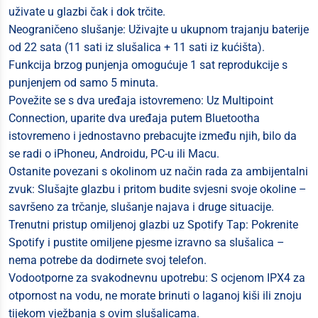
uživate u glazbi čak i dok trčite.
Neograničeno slušanje: Uživajte u ukupnom trajanju baterije
od 22 sata (11 sati iz slušalica + 11 sati iz kućišta).
Funkcija brzog punjenja omogućuje 1 sat reprodukcije s
punjenjem od samo 5 minuta.
Povežite se s dva uređaja istovremeno: Uz Multipoint
Connection, uparite dva uređaja putem Bluetootha
istovremeno i jednostavno prebacujte između njih, bilo da
se radi o iPhoneu, Androidu, PC-u ili Macu.
Ostanite povezani s okolinom uz način rada za ambijentalni
zvuk: Slušajte glazbu i pritom budite svjesni svoje okoline –
savršeno za trčanje, slušanje najava i druge situacije.
Trenutni pristup omiljenoj glazbi uz Spotify Tap: Pokrenite
Spotify i pustite omiljene pjesme izravno sa slušalica –
nema potrebe da dodirnete svoj telefon.
Vodootporne za svakodnevnu upotrebu: S ocjenom IPX4 za
otpornost na vodu, ne morate brinuti o laganoj kiši ili znoju
tijekom vježbanja s ovim slušalicama.