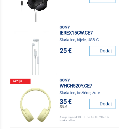
sony
IEREX15CW.CE7
Slušalice, bijele, USB-C
25 €
Dodaj
sony
Akcija
WHCH520Y.CE7
Slušalice, bežične, žute
35 €
Dodaj
59 €
Akcija traje od 13.07. do 16.08.2026 ili
isteka zaliha