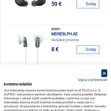
59 €
Dodaj
sony
MDRE9LPH.AE
Slušalice, prozirne
8 €
Dodaj
Izjava o privatnosti
Koristimo kolačiće
kategorije
Ova internetska stranica koristi kolačiće putem kojih mi (E PLUS d.o.o. ili
ELIPSO) i naši poslovni partneri obrađujemo Vaše osobne podatke. Detaljnije
informacije o obradi Vaših osobnih podataka i načinima na koji ova
elipso
internetska stranica koristi kolačiće možete pročitati u našoj
Izjavi o
privatnosti
. Svoje postavke o kolačićima (privole) možete u svakom trenutku
promijeniti/povući klikom na tipku sa ikonom "otiska prsta" dostupnu u