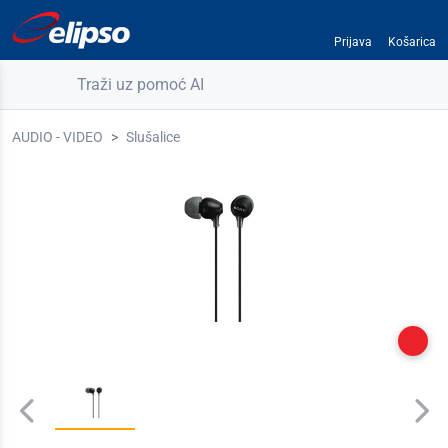
Prijava
Košarica
Traži uz pomoć AI
AUDIO - VIDEO
Slušalice