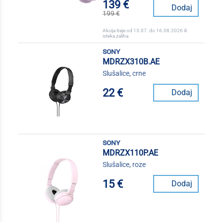
139 €
Dodaj
199 €
Akcija traje od 13.07. do 16.08.2026 ili
isteka zaliha
sony
MDRZX310B.AE
Slušalice, crne
22 €
Dodaj
sony
MDRZX110P.AE
Slušalice, roze
15 €
Dodaj