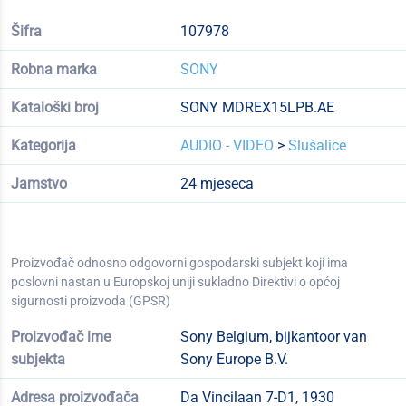
Šifra
107978
Robna marka
SONY
Kataloški broj
SONY MDREX15LPB.AE
Kategorija
AUDIO - VIDEO
>
Slušalice
Jamstvo
24 mjeseca
Proizvođač odnosno odgovorni gospodarski subjekt koji ima
poslovni nastan u Europskoj uniji sukladno Direktivi o općoj
sigurnosti proizvoda (GPSR)
Proizvođač ime
Sony Belgium, bijkantoor van
subjekta
Sony Europe B.V.
Adresa proizvođača
Da Vincilaan 7-D1, 1930