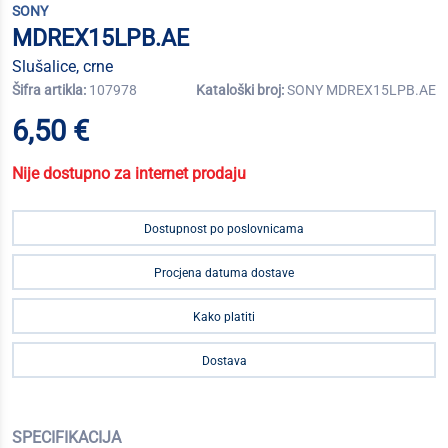
SONY
MDREX15LPB.AE
Slušalice, crne
Šifra artikla:
107978
Kataloški broj:
SONY MDREX15LPB.AE
6,50 €
Nije dostupno za internet prodaju
Dostupnost po poslovnicama
Procjena datuma dostave
Kako platiti
Dostava
SPECIFIKACIJA