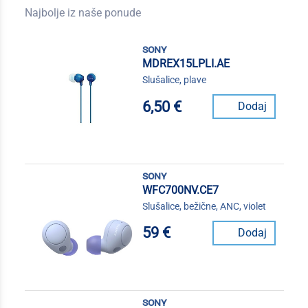
Najbolje iz naše ponude
sony
MDREX15LPLI.AE
Slušalice, plave
6,50 €
Dodaj
sony
WFC700NV.CE7
Slušalice, bežične, ANC, violet
59 €
Dodaj
sony