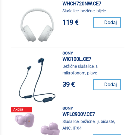
WHCH720NW.CE7
Slušalice, bežične, bijele
119 €
Dodaj
sony
WIC100L.CE7
Bežične slušalice, s
mikrofonom, plave
39 €
Dodaj
sony
Akcija
WFLC900V.CE7
Slušalice, bežične, ljubičaste,
ANC, IPX4