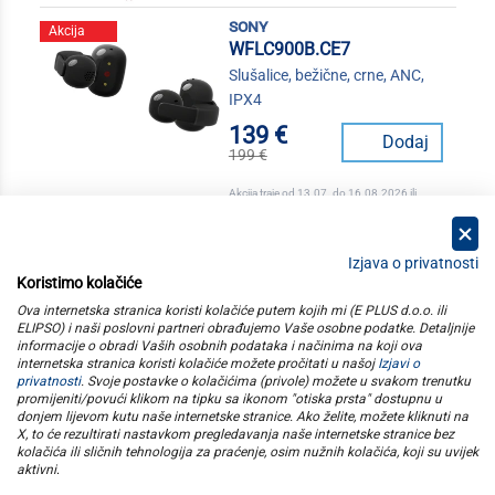
sony
Akcija
WFLC900B.CE7
Slušalice, bežične, crne, ANC,
IPX4
139 €
Dodaj
199 €
Akcija traje od 13.07. do 16.08.2026 ili
isteka zaliha
Izjava o privatnosti
Koristimo kolačiće
kategorije
Ova internetska stranica koristi kolačiće putem kojih mi (E PLUS d.o.o. ili
ELIPSO) i naši poslovni partneri obrađujemo Vaše osobne podatke. Detaljnije
informacije o obradi Vaših osobnih podataka i načinima na koji ova
elipso
internetska stranica koristi kolačiće možete pročitati u našoj
Izjavi o
privatnosti
. Svoje postavke o kolačićima (privole) možete u svakom trenutku
promijeniti/povući klikom na tipku sa ikonom "otiska prsta" dostupnu u
informacije
donjem lijevom kutu naše internetske stranice. Ako želite, možete kliknuti na
X, to će rezultirati nastavkom pregledavanja naše internetske stranice bez
kolačića ili sličnih tehnologija za praćenje, osim nužnih kolačića, koji su uvijek
pratite nas
aktivni
.