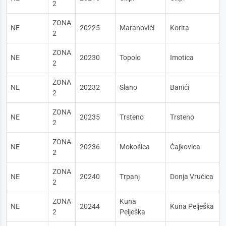
2
ZONA
NE
20225
Maranovići
Korita
2
ZONA
NE
20230
Topolo
Imotica
2
ZONA
NE
20232
Slano
Banići
2
ZONA
NE
20235
Trsteno
Trsteno
2
ZONA
NE
20236
Mokošica
Čajkovica
2
ZONA
NE
20240
Trpanj
Donja Vrućica
2
ZONA
Kuna
NE
20244
Kuna Pelješka
2
Pelješka