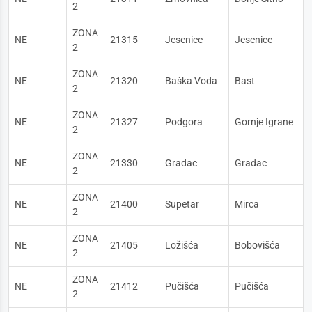
2
ZONA
NE
21315
Jesenice
Jesenice
2
ZONA
NE
21320
Baška Voda
Bast
2
ZONA
NE
21327
Podgora
Gornje Igrane
2
ZONA
NE
21330
Gradac
Gradac
2
ZONA
NE
21400
Supetar
Mirca
2
ZONA
NE
21405
Ložišća
Bobovišća
2
ZONA
NE
21412
Pučišća
Pučišća
2