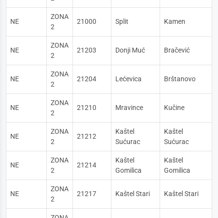
ZONA
NE
21000
Split
Kamen
2
ZONA
NE
21203
Donji Muć
Bračević
2
ZONA
NE
21204
Lećevica
Brštanovo
2
ZONA
NE
21210
Mravince
Kučine
2
ZONA
Kaštel
Kaštel
NE
21212
2
Sućurac
Sućurac
ZONA
Kaštel
Kaštel
NE
21214
2
Gomilica
Gomilica
ZONA
NE
21217
Kaštel Stari
Kaštel Stari
2
ZONA