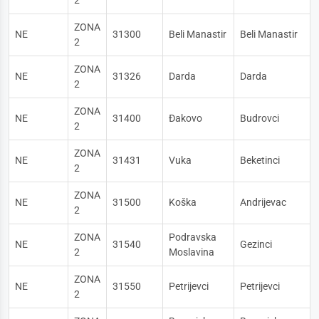
2
ZONA
NE
31300
Beli Manastir
Beli Manastir
2
ZONA
NE
31326
Darda
Darda
2
ZONA
NE
31400
Đakovo
Budrovci
2
ZONA
NE
31431
Vuka
Beketinci
2
ZONA
NE
31500
Koška
Andrijevac
2
ZONA
Podravska
NE
31540
Gezinci
2
Moslavina
ZONA
NE
31550
Petrijevci
Petrijevci
2