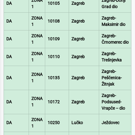
ZONA
Zagreb-Donji
DA
10105
Zagreb
1
Grad dio
ZONA
Zagreb-
DA
10108
Zagreb
1
Maksimir dio
ZONA
Zagreb-
DA
10109
Zagreb
1
Črnomerec dio
ZONA
Zagreb-
DA
10110
Zagreb
1
Trešnjevka
Zagreb-
ZONA
DA
10135
Zagreb
Peščenica-
1
Žitnjak
Zagreb-
ZONA
DA
10172
Zagreb
Podsused-
1
Vrapče – dio
ZONA
DA
10250
Lučko
Ježdovec
1