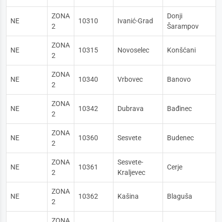
ZONA
Donji
NE
10310
Ivanić-Grad
2
Šarampov
ZONA
NE
10315
Novoselec
Konšćani
2
ZONA
NE
10340
Vrbovec
Banovo
2
ZONA
NE
10342
Dubrava
Bađinec
2
ZONA
NE
10360
Sesvete
Budenec
2
ZONA
Sesvete-
NE
10361
Cerje
2
Kraljevec
ZONA
NE
10362
Kašina
Blaguša
2
ZONA