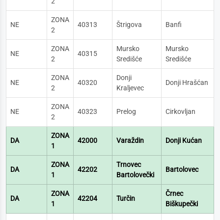
2
ZONA
NE
40313
Štrigova
Banfi
2
ZONA
Mursko
Mursko
NE
40315
2
Središće
Središće
ZONA
Donji
NE
40320
Donji Hrašćan
2
Kraljevec
ZONA
NE
40323
Prelog
Cirkovljan
2
ZONA
DA
42000
Varaždin
Donji Kućan
1
ZONA
Trnovec
DA
42202
Bartolovec
1
Bartolovečki
ZONA
Črnec
DA
42204
Turčin
1
Biškupečki