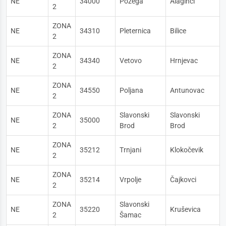
NE
34000
Požega
Alaginci
2
ZONA
NE
34310
Pleternica
Bilice
2
ZONA
NE
34340
Vetovo
Hrnjevac
2
ZONA
NE
34550
Poljana
Antunovac
2
ZONA
Slavonski
Slavonski
NE
35000
2
Brod
Brod
ZONA
NE
35212
Trnjani
Klokočevik
2
ZONA
NE
35214
Vrpolje
Čajkovci
2
ZONA
Slavonski
NE
35220
Kruševica
2
Šamac