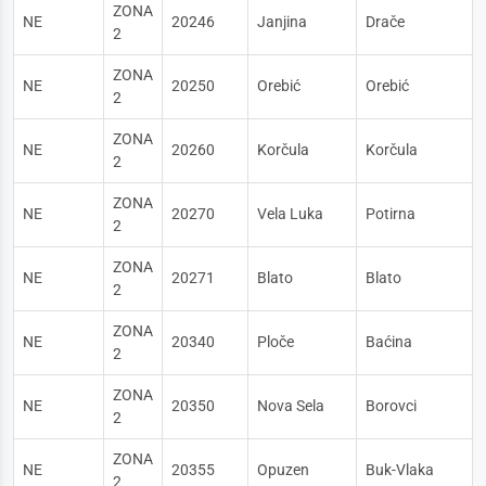
ZONA
NE
20246
Janjina
Drače
2
ZONA
NE
20250
Orebić
Orebić
2
ZONA
NE
20260
Korčula
Korčula
2
ZONA
NE
20270
Vela Luka
Potirna
2
ZONA
NE
20271
Blato
Blato
2
ZONA
NE
20340
Ploče
Baćina
2
ZONA
NE
20350
Nova Sela
Borovci
2
ZONA
NE
20355
Opuzen
Buk-Vlaka
2