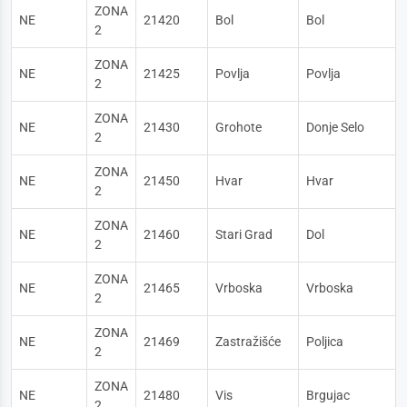
ZONA
NE
21420
Bol
Bol
2
ZONA
NE
21425
Povlja
Povlja
2
ZONA
NE
21430
Grohote
Donje Selo
2
ZONA
NE
21450
Hvar
Hvar
2
ZONA
NE
21460
Stari Grad
Dol
2
ZONA
NE
21465
Vrboska
Vrboska
2
ZONA
NE
21469
Zastražišće
Poljica
2
ZONA
NE
21480
Vis
Brgujac
2