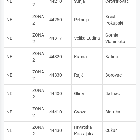
NE
44210
Sunja
Četvrtkovac
2
ZONA
Brest
NE
44250
Petrinja
2
Pokupski
ZONA
Gornja
NE
44317
Velika Ludina
2
Vlahinićka
ZONA
NE
44320
Kutina
Batina
2
ZONA
NE
44330
Rajić
Borovac
2
ZONA
NE
44400
Glina
Balinac
2
ZONA
NE
44410
Gvozd
Blatuša
2
ZONA
Hrvatska
NE
44430
Čukur
2
Kostajnica