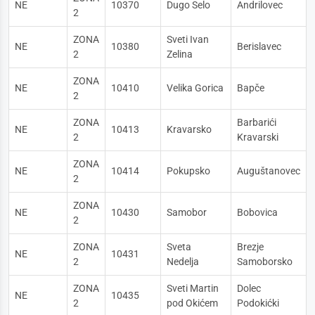
NE
10370
Dugo Selo
Andrilovec
2
ZONA
Sveti Ivan
NE
10380
Berislavec
2
Zelina
ZONA
NE
10410
Velika Gorica
Bapče
2
ZONA
Barbarići
NE
10413
Kravarsko
2
Kravarski
ZONA
NE
10414
Pokupsko
Auguštanovec
2
ZONA
NE
10430
Samobor
Bobovica
2
ZONA
Sveta
Brezje
NE
10431
2
Nedelja
Samoborsko
ZONA
Sveti Martin
Dolec
NE
10435
2
pod Okićem
Podokićki