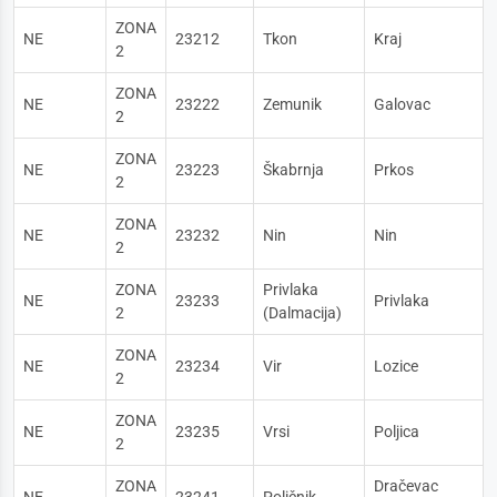
ZONA
NE
23212
Tkon
Kraj
2
ZONA
NE
23222
Zemunik
Galovac
2
ZONA
NE
23223
Škabrnja
Prkos
2
ZONA
NE
23232
Nin
Nin
2
ZONA
Privlaka
NE
23233
Privlaka
2
(Dalmacija)
ZONA
NE
23234
Vir
Lozice
2
ZONA
NE
23235
Vrsi
Poljica
2
ZONA
Dračevac