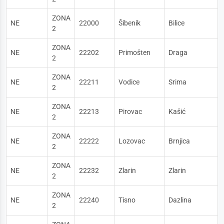
ZONA
NE
22000
Šibenik
Bilice
2
ZONA
NE
22202
Primošten
Draga
2
ZONA
NE
22211
Vodice
Srima
2
ZONA
NE
22213
Pirovac
Kašić
2
ZONA
NE
22222
Lozovac
Brnjica
2
ZONA
NE
22232
Zlarin
Zlarin
2
ZONA
NE
22240
Tisno
Dazlina
2