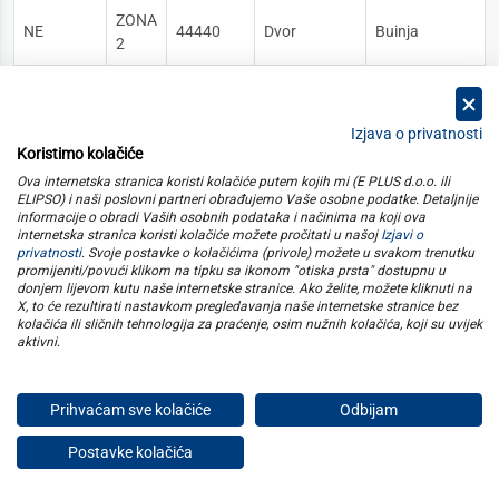
ZONA
NE
44440
Dvor
Buinja
2
ZONA
NE
47000
Karlovac
Donje Mekušje
2
Izjava o privatnosti
ZONA
Koristimo kolačiće
NE
47220
Vojnić
Brdo Utinjsko
2
Ova internetska stranica koristi kolačiće putem kojih mi (E PLUS d.o.o. ili
ELIPSO) i naši poslovni partneri obrađujemo Vaše osobne podatke. Detaljnije
ZONA
informacije o obradi Vaših osobnih podataka i načinima na koji ova
NE
47240
Slunj
Arapovac
internetska stranica koristi kolačiće možete pročitati u našoj
Izjavi o
2
privatnosti
. Svoje postavke o kolačićima (privole) možete u svakom trenutku
promijeniti/povući klikom na tipku sa ikonom "otiska prsta" dostupnu u
ZONA
donjem lijevom kutu naše internetske stranice. Ako želite, možete kliknuti na
NE
47250
Duga Resa
Banjsko Selo
2
X, to će rezultirati nastavkom pregledavanja naše internetske stranice bez
kolačića ili sličnih tehnologija za praćenje, osim nužnih kolačića, koji su uvijek
aktivni
.
ZONA
NE
47280
Ozalj
Belinsko Selo
2
Prihvaćam sve kolačiće
Odbijam
ZONA
Brestovac
NE
47300
Ogulin
2
Ogulinski
Postavke kolačića
Privatnost
ZONA
NE
48000
Koprivnica
Bakovčice