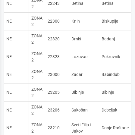
ZONA
NE
22243
Betina
Betina
2
ZONA
NE
22300
Knin
Biskupija
2
ZONA
NE
22320
Drniš
Badanj
2
ZONA
NE
22323
Lozovac
Pokrovnik
2
ZONA
NE
23000
Zadar
Babindub
2
ZONA
NE
23205
Bibinje
Bibinje
2
ZONA
NE
23206
Sukošan
Debeljak
2
ZONA
Sveti Filip i
NE
23210
Donje Raštane
2
Jakov