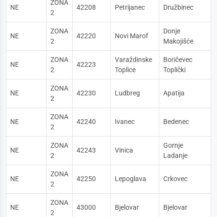
ZONA
NE
42208
Petrijanec
Družbinec
2
ZONA
Donje
NE
42220
Novi Marof
2
Makojišće
ZONA
Varaždinske
Boričevec
NE
42223
2
Toplice
Toplički
ZONA
NE
42230
Ludbreg
Apatija
2
ZONA
NE
42240
Ivanec
Bedenec
2
ZONA
Gornje
NE
42243
Vinica
2
Ladanje
ZONA
NE
42250
Lepoglava
Crkovec
2
ZONA
NE
43000
Bjelovar
Bjelovar
2