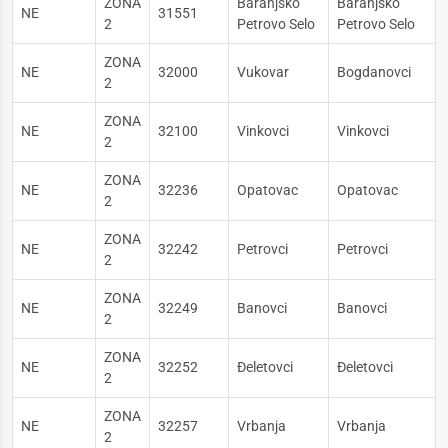
ZONA
Baranjsko
Baranjsko
NE
31551
2
Petrovo Selo
Petrovo Selo
ZONA
NE
32000
Vukovar
Bogdanovci
2
ZONA
NE
32100
Vinkovci
Vinkovci
2
ZONA
NE
32236
Opatovac
Opatovac
2
ZONA
NE
32242
Petrovci
Petrovci
2
ZONA
NE
32249
Banovci
Banovci
2
ZONA
NE
32252
Đeletovci
Đeletovci
2
ZONA
NE
32257
Vrbanja
Vrbanja
2