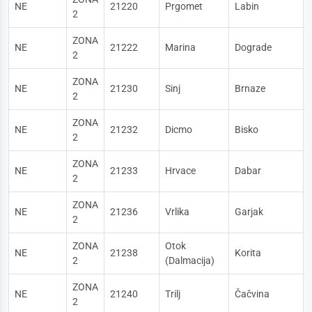
NE
21220
Prgomet
Labin
2
ZONA
NE
21222
Marina
Dograde
2
ZONA
NE
21230
Sinj
Brnaze
2
ZONA
NE
21232
Dicmo
Bisko
2
ZONA
NE
21233
Hrvace
Dabar
2
ZONA
NE
21236
Vrlika
Garjak
2
ZONA
Otok
NE
21238
Korita
2
(Dalmacija)
ZONA
NE
21240
Trilj
Čačvina
2