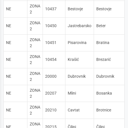
ZONA
NE
10437
Bestovje
Bestovje
2
ZONA
NE
10450
Jastrebarsko
Beter
2
ZONA
NE
10451
Pisarovina
Bratina
2
ZONA
NE
10454
Krašić
Brezarić
2
ZONA
NE
20000
Dubrovnik
Dubrovnik
2
ZONA
NE
20207
Mlini
Bosanka
2
ZONA
NE
20210
Cavtat
Brotnice
2
ZONA
NE
20215
Čilipi
Čilipi