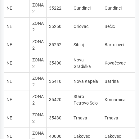
ZONA
NE
35222
Gundinci
Gundinci
2
ZONA
NE
35250
Oriovac
Bečic
2
ZONA
NE
35252
Sibinj
Bartolovci
2
ZONA
Nova
NE
35400
Kovačevac
2
Gradiška
ZONA
NE
35410
Nova Kapela
Batrina
2
ZONA
Staro
NE
35420
Komarnica
2
Petrovo Selo
ZONA
NE
35430
Trnava
Trnava
2
ZONA
NE
40000
Čakovec
Čakovec