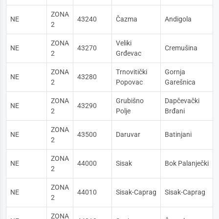
ZONA
NE
43240
Čazma
Andigola
2
ZONA
Veliki
NE
43270
Cremušina
2
Grđevac
ZONA
Trnovitički
Gornja
NE
43280
2
Popovac
Garešnica
ZONA
Grubišno
Dapčevački
NE
43290
2
Polje
Brđani
ZONA
NE
43500
Daruvar
Batinjani
2
ZONA
NE
44000
Sisak
Bok Palanječki
2
ZONA
NE
44010
Sisak-Caprag
Sisak-Caprag
2
ZONA