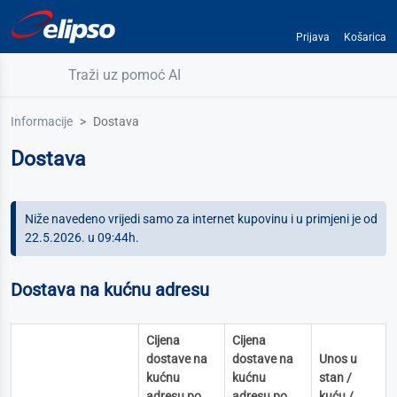
Prijava
Košarica
Traži uz pomoć AI
Informacije
Dostava
Dostava
Niže navedeno vrijedi samo za internet kupovinu i u primjeni je od
22.5.2026. u 09:44h.
Dostava na kućnu adresu
Cijena
Cijena
dostave na
dostave na
Unos u
kućnu
kućnu
stan /
adresu po
adresu po
kuću /