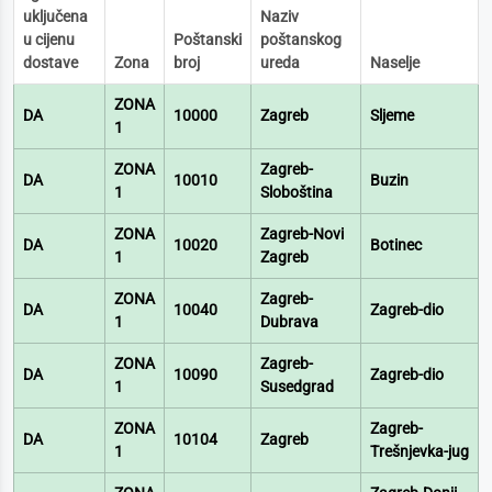
uključena
Naziv
u cijenu
Poštanski
poštanskog
dostave
Zona
broj
ureda
Naselje
ZONA
DA
10000
Zagreb
Sljeme
1
ZONA
Zagreb-
DA
10010
Buzin
1
Sloboština
ZONA
Zagreb-Novi
DA
10020
Botinec
1
Zagreb
ZONA
Zagreb-
DA
10040
Zagreb-dio
1
Dubrava
ZONA
Zagreb-
DA
10090
Zagreb-dio
1
Susedgrad
ZONA
Zagreb-
DA
10104
Zagreb
1
Trešnjevka-jug