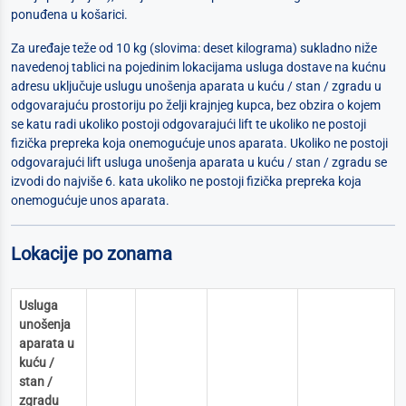
ponuđena u košarici.
Za uređaje teže od 10 kg (slovima: deset kilograma) sukladno niže
navedenoj tablici na pojedinim lokacijama usluga dostave na kućnu
adresu uključuje uslugu unošenja aparata u kuću / stan / zgradu u
odgovarajuću prostoriju po želji krajnjeg kupca, bez obzira o kojem
se katu radi ukoliko postoji odgovarajući lift te ukoliko ne postoji
fizička prepreka koja onemogućuje unos aparata. Ukoliko ne postoji
odgovarajući lift usluga unošenja aparata u kuću / stan / zgradu se
izvodi do najviše 6. kata ukoliko ne postoji fizička prepreka koja
onemogućuje unos aparata.
Lokacije po zonama
Usluga
unošenja
aparata u
kuću /
stan /
zgradu