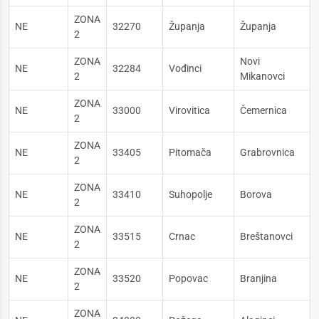
ZONA
NE
32270
Županja
Županja
2
ZONA
Novi
NE
32284
Vođinci
2
Mikanovci
ZONA
NE
33000
Virovitica
Čemernica
2
ZONA
NE
33405
Pitomača
Grabrovnica
2
ZONA
NE
33410
Suhopolje
Borova
2
ZONA
NE
33515
Crnac
Breštanovci
2
ZONA
NE
33520
Popovac
Branjina
2
ZONA