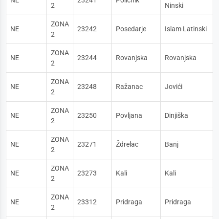
NE
23241
Poličnik
2
Ninski
ZONA
NE
23242
Posedarje
Islam Latinski
2
ZONA
NE
23244
Rovanjska
Rovanjska
2
ZONA
NE
23248
Ražanac
Jovići
2
ZONA
NE
23250
Povljana
Dinjiška
2
ZONA
NE
23271
Ždrelac
Banj
2
ZONA
NE
23273
Kali
Kali
2
ZONA
NE
23312
Pridraga
Pridraga
2