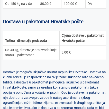
Od 150 kg na više
80,00 €
100,00 €
DA
Dostava u paketomat Hrvatske pošte
Cijena dostave u paketomat
Težina i dimenzije proizvoda
Hrvatske pošte
Do 30 kg, dimenzije proizvoda koje
3,00 €
stanu u paketomat
Dostava je moguća isključivo unutar Republike Hrvatske. Dostava na
kućnu adresu je raspoređena na dvije zone sukladno niže navedenoj
tablici, a dostava u paketomat je moguća isključivo u paketomat
Hrvatske Pošte, samo za uređaje koji stanu u paketomat i takva
opcija je ponuđena u košarici elipso.hr. Opcija dostave na paketomat
nije dostupna za sve proizvode iz našeg asortimana (zbog
ograničenja u težini i dimenzijama, te eventualnih drugih ograničenja
ako je primjenjivo), ako je dostava u paketomat moguća tada će biti