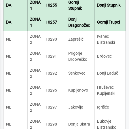
ZONA
Gornji
DA
10255
Donji Stupnik
1
Stupnik
ZONA
Donji
DA
10257
Gornji Trupci
1
Dragonožec
ZONA
Ivanec
NE
10290
Zaprešić
2
Bistranski
ZONA
Prigorje
NE
10291
Brdovec
2
Brdovečko
ZONA
NE
10292
Šenkovec
Donji Laduč
2
ZONA
Hruševec
NE
10295
Kupljenovo
2
Kupljenski
ZONA
NE
10297
Jakovlje
Igrišće
2
ZONA
Bukovje
NE
10298
Donja Bistra
2
Bistransko