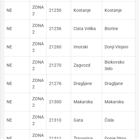
ZONA
NE
21250
Kostanje
Kostanje
2
ZONA
NE
21256
Cista Velika
Biorine
2
ZONA
NE
21260
Imotski
Donji Vinjani
2
ZONA
Biokovsko
NE
21270
Zagvozd
2
Selo
ZONA
NE
21276
Dragljane
Dragljane
2
ZONA
NE
21300
Makarska
Makarska
2
ZONA
NE
21310
Gata
Čisla
2
ZONA
NE
21311
Žrnovnica
Donje Sitno