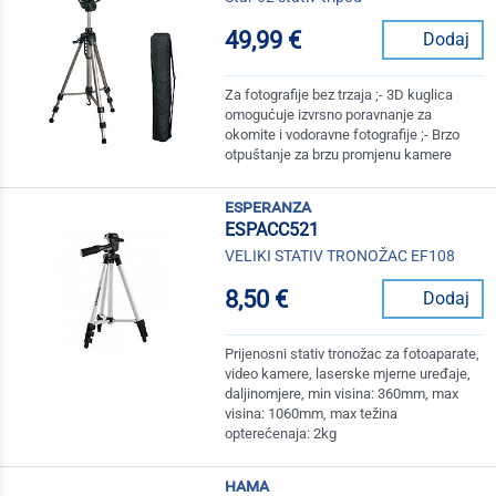
49,99 €
Dodaj
Za fotografije bez trzaja ;- 3D kuglica
omogućuje izvrsno poravnanje za
okomite i vodoravne fotografije ;- Brzo
otpuštanje za brzu promjenu kamere
esperanza
ESPACC521
VELIKI STATIV TRONOŽAC EF108
8,50 €
Dodaj
Prijenosni stativ tronožac za fotoaparate,
video kamere, laserske mjerne uređaje,
daljinomjere, min visina: 360mm, max
visina: 1060mm, max težina
opterećenaja: 2kg
hama