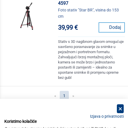
4597
Foto stativ "Star BR", visina do 153
cm
39,99 €
Dodaj
Stativ s 3D nagibnom glavom omogućuje
savršeno poravnavanje za snimke u
pejzažnom i portretnom formatu.
Zahvaljujući brzoj montažnoj ploči,
kamera se može brzo i jednostavno
postaviti ili zamijeniti – idealno za
spontane snimke ili promjenu opreme
bez gubl
(current)
«
1
»
Izjava o privatnosti
Koristimo kolačiće
kategorije