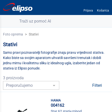
Prijava
Košarica
Traži uz pomoć AI
Foto oprema
Stativi
Stativi
Samo pravi poznavatelji fotografije znaju pravu vrijednost stativa.
Kako biste sa svojim aparatom uhvatili savršeni trenutak i dobili
jednu mirnu i kvalitetnu sliku iz idealnog ugla, izaberite jedan od
stativa iz Elipso ponude.
3 proizvoda
Filteri
hama
004162
Star 62 stativ-tripod