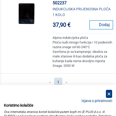
502237
INDUKCIJSKA PRIJENOSNA PLOČA
1 KOLO
37,90 €
Dodaj
Alpina indukcijska ploča
Ploča nudi mnogo funkcija i 10 podesivih
razina snage od 60-240°C
Savršena je za kampiranje, idealna za
male stanove ili kao dodatna ploča za
kuhanje kada nema dovoljno mjesta
Snaga: 2000 W
(current)
«
1
»
Izjava o privatnosti
Koristimo kolačiće
kategorije
Ova internetska stranica koristi kolačiće putem kojih mi (E PLUS d.o.o. ili