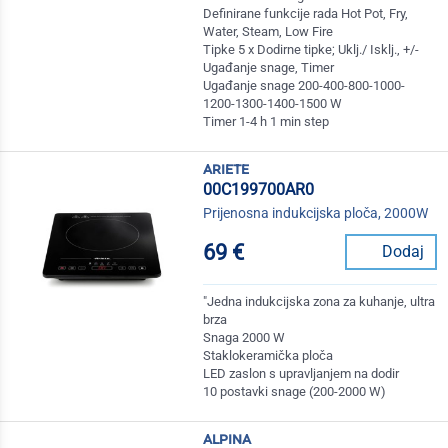
Definirane funkcije rada Hot Pot, Fry,
Water, Steam, Low Fire
Tipke 5 x Dodirne tipke; Uklj./ Isklj., +/-
Ugađanje snage, Timer
Ugađanje snage 200-400-800-1000-
1200-1300-1400-1500 W
Timer 1-4 h 1 min step
ariete
00C199700AR0
Prijenosna indukcijska ploča, 2000W
69 €
Dodaj
"Jedna indukcijska zona za kuhanje, ultra
brza
Snaga 2000 W
Staklokeramička ploča
LED zaslon s upravljanjem na dodir
10 postavki snage (200-2000 W)
alpina