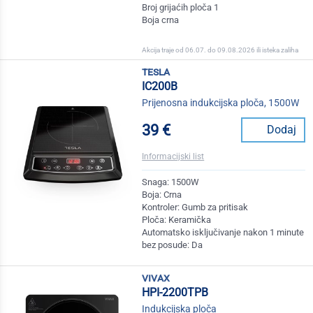
Broj grijaćih ploča 1
Boja crna
Akcija traje od 06.07. do 09.08.2026 ili isteka zaliha
tesla
IC200B
Prijenosna indukcijska ploča, 1500W
39 €
Dodaj
Informacijski list
Snaga: 1500W
Boja: Crna
Kontroler: Gumb za pritisak
Ploča: Keramička
Automatsko isključivanje nakon 1 minute
bez posude: Da
vivax
HPI-2200TPB
Indukcijska ploča