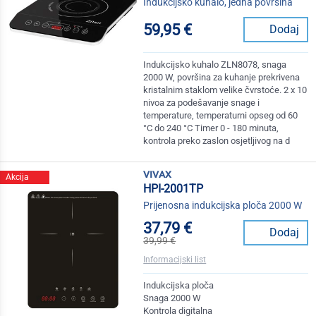
Indukcijsko kuhalo, jedna površina
59,95 €
Dodaj
Indukcijsko kuhalo ZLN8078, snaga
2000 W, površina za kuhanje prekrivena
kristalnim staklom velike čvrstoće. 2 x 10
nivoa za podešavanje snage i
temperature, temperaturni opseg od 60
°C do 240 °C Timer 0 - 180 minuta,
kontrola preko zaslon osjetljivog na d
vivax
Akcija
HPI-2001TP
Prijenosna indukcijska ploča 2000 W
37,79 €
Dodaj
39,99 €
Informacijski list
Indukcijska ploča
Snaga 2000 W
Kontrola digitalna