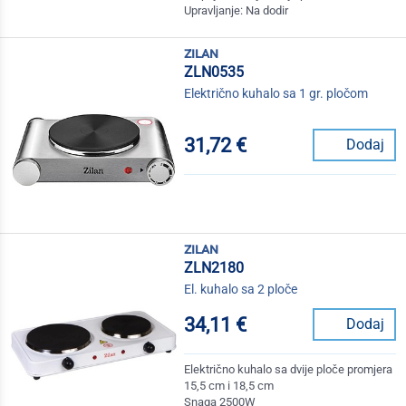
Upravljanje: Na dodir
zilan
ZLN0535
Električno kuhalo sa 1 gr. pločom
31,72 €
Dodaj
zilan
ZLN2180
El. kuhalo sa 2 ploče
34,11 €
Dodaj
Električno kuhalo sa dvije ploče promjera
15,5 cm i 18,5 cm
Snaga 2500W