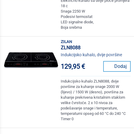
Električno kuhalo sa dvije ploče promjera
18 c
Snaga 2250 W
Podesivi termostat
LED signalne diode,
Boja srebrna
zilan
ZLN8088
Indukcijsko kuhalo, dvije površine
129,95 €
Dodaj
Indukcijsko kuhalo ZLN8088, dvije
površine za kuhanje snage 2000 W
(lijevo) / 1500 W (desno), površina za
kuhanje prekrivena kristalnim staklom
velike čvrstoće. 2 x 10 nivoa za
podešavanje snage i temperature,
temperaturni opseg od 60 °C do 240 °C
Timer 0