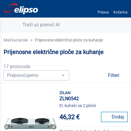
Prijava
Košarica
Traži uz pomoć AI
Mali kućanski
Prijenosne električne ploče za kuhanje
Prijenosne električne ploče za kuhanje
17 proizvoda
Filteri
zilan
ZLN0542
El. kuhalo sa 2 ploče
46,32 €
Dodaj