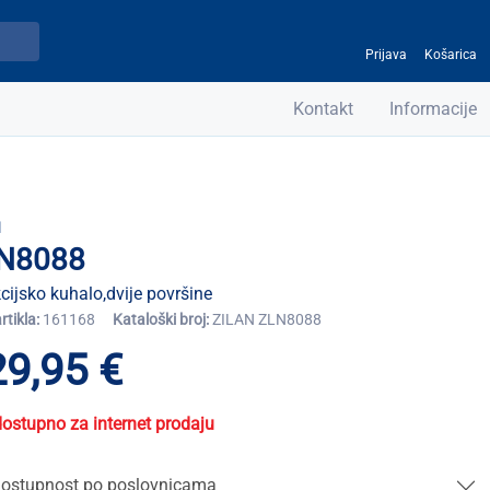
Prijava
Košarica
Kontakt
Informacije
N
N8088
cijsko kuhalo,dvije površine
artikla:
161168
Kataloški broj:
ZILAN ZLN8088
9,95 €
dostupno za internet prodaju
ostupnost po poslovnicama