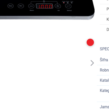
P
K
D
SPEC
Šifra
Robn
Katal
Kateg
Jams