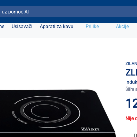
ži Elipso
me
Usisavači
Aparati za kavu
Prilike
Akcije
ZILA
ZL
Induk
Šifra 
12
Nije 
D