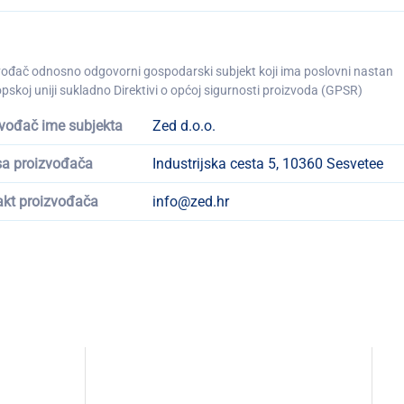
vođač odnosno odgovorni gospodarski subjekt koji ima poslovni nastan
pskoj uniji sukladno Direktivi o općoj sigurnosti proizvoda (GPSR)
vođač ime subjekta
Zed d.o.o.
sa proizvođača
Industrijska cesta 5, 10360 Sesvetee
akt proizvođača
info@zed.hr