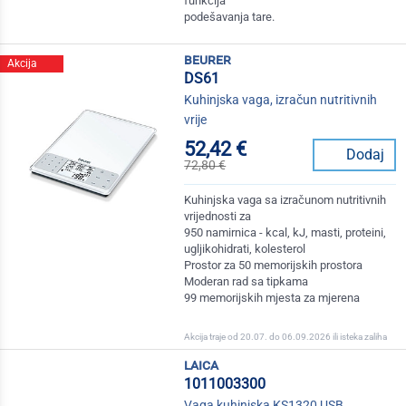
funkcija
podešavanja tare.
beurer
Akcija
DS61
Kuhinjska vaga, izračun nutritivnih
vrije
52,42 €
Dodaj
72,80 €
Kuhinjska vaga sa izračunom nutritivnih
vrijednosti za
950 namirnica - kcal, kJ, masti, proteini,
ugljikohidrati, kolesterol
Prostor za 50 memorijskih prostora
Moderan rad sa tipkama
99 memorijskih mjesta za mjerena
Akcija traje od 20.07. do 06.09.2026 ili isteka zaliha
laica
1011003300
Vaga kuhinjska KS1320 USB