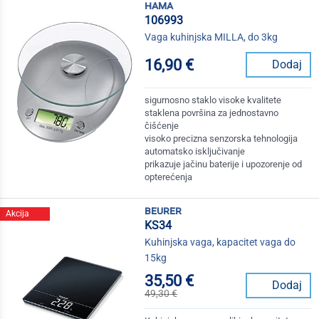
hama
106993
Vaga kuhinjska MILLA, do 3kg
16,90 €
Dodaj
sigurnosno staklo visoke kvalitete
staklena površina za jednostavno
čišćenje
visoko precizna senzorska tehnologija
automatsko isključivanje
prikazuje jačinu baterije i upozorenje od
opterećenja
beurer
Akcija
KS34
Kuhinjska vaga, kapacitet vaga do
15kg
35,50 €
Dodaj
49,30 €