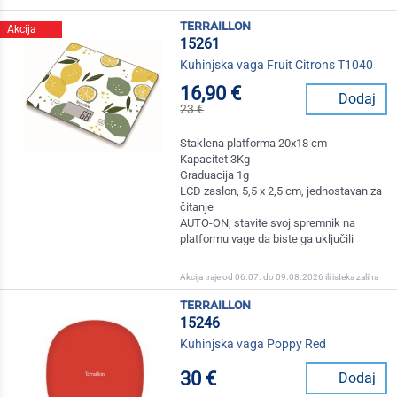
terraillon
Akcija
15261
Kuhinjska vaga Fruit Citrons T1040
16,90 €
Dodaj
23 €
Staklena platforma 20x18 cm
Kapacitet 3Kg
Graduacija 1g
LCD zaslon, 5,5 x 2,5 cm, jednostavan za
čitanje
AUTO-ON, stavite svoj spremnik na
platformu vage da biste ga uključili
Akcija traje od 06.07. do 09.08.2026 ili isteka zaliha
terraillon
15246
Kuhinjska vaga Poppy Red
30 €
Dodaj