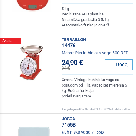
5 kg
Reciklirana ABS plastika
Dinamička gradacija 0,5/1g
Automatska funkcija on/0ff
terraillon
Akcija
14476
Mehanička kuhinjska vaga 500 RED
24,90 €
Dodaj
34 €
Crvena Vintage kuhinjska vaga sa
posudom od 1 lit. Kapacitet mjerenja 5
kg. Ručna funkcija
podešavanja tare.
Akcija traje od 06.07. do 09.08.2026 ili isteka zaliha
jocca
7155B
Kuhinjska vaga 7155B