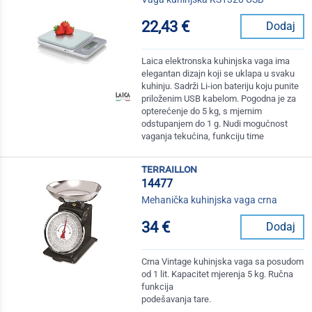
22,43 €
Dodaj
Laica elektronska kuhinjska vaga ima
elegantan dizajn koji se uklapa u svaku
kuhinju. Sadrži Li-ion bateriju koju punite
priloženim USB kabelom. Pogodna je za
opterećenje do 5 kg, s mjernim
odstupanjem do 1 g. Nudi mogućnost
vaganja tekućina, funkciju time
terraillon
14477
Mehanička kuhinjska vaga crna
34 €
Dodaj
Crna Vintage kuhinjska vaga sa posudom
od 1 lit. Kapacitet mjerenja 5 kg. Ručna
funkcija
podešavanja tare.