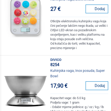
27 €
Dodaj
Otkrijte elektronsku kuhinjsku vagu koja
čini pečenje lakšim nego ikada, uz veliki i
čitljivi LED ekran sa pozadinskim
osvjetljenjem, kao i veliku platformu na
koju staju posude svih veličina.
Od kolačića do torti, veliki kapacitet,
precizno mjerenje i
divico
8254
Kuhinjska vaga; Inox posuda; Super
Bowl
17,90 €
Dodaj
Kapacitet vage: do 5.0 kg
Podjela vage: 1 gram
- Odabir mjerne jedinice: g / oz / kg / lb