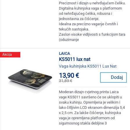
Preciznost i dizajn u nehrđajućem čeliku.
Digitalna kuhinjska vaga s platformom
od nehrđajućeg čelika, robusna i
jednostavna za čišćenje.
Idealna za precizno vaganje čvrstih i
tekućih sastojaka.
Zaslon visoke vidljivosti s funkcijom tara
(oduzimanje
laica
Akcija
KS5011 lux nat
Vaga kuhinjska KS5011 Lux Nat
13,90 €
Dodaj
31,89 €
Moderan dizajn cvjetnog printa Laica
vage KS5011 savršeno će se uklopiti u
svaku kuhinju. Opremljena je velikim i
lako čitljivim LCD ekranom dimenzija 5,4
x 2,5 cm. Za lakše čišćenje, kuhinjska
vaga je opremljena platformom od
sigurnosnog stakla debljine 3