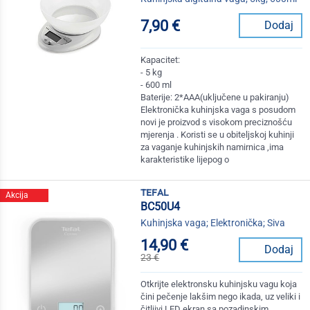
7,90 €
Dodaj
Kapacitet:
- 5 kg
- 600 ml
Baterije: 2*AAA(uključene u pakiranju)
Elektronička kuhinjska vaga s posudom
novi je proizvod s visokom preciznošću
mjerenja . Koristi se u obiteljskoj kuhinji
za vaganje kuhinjskih namirnica ,ima
karakteristike lijepog o
tefal
Akcija
BC50U4
Kuhinjska vaga; Elektronička; Siva
14,90 €
Dodaj
23 €
Otkrijte elektronsku kuhinjsku vagu koja
čini pečenje lakšim nego ikada, uz veliki i
čitljivi LED ekran sa pozadinskim