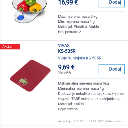
16,99 €
Dodaj
Max. mjerena masa 5 kg
Min. mjerena masa 1 g
Materijal: Plastika, Staklo
Broj posuda: 2
vivax
Akcija
KS-505R
Vaga kuhinjska KS-505R
9,69 €
Dodaj
12,99 €
Maksimalna mjerena masa 5kg
Minimalna mjerena masa 1g
Dodavanje nekoliko sastojaka za vrijeme
vaganja TARE Automatsko isključivanje
Materijal: staklo
Boja: crvena
Akcija traje od 06.07. do 09.08.2026 ili isteka zaliha