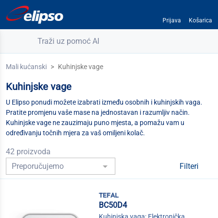
Prijava
Košarica
Traži uz pomoć AI
Mali kućanski
Kuhinjske vage
Kuhinjske vage
U Elipso ponudi možete izabrati između osobnih i kuhinjskih vaga.
Pratite promjenu vaše mase na jednostavan i razumljiv način.
Kuhinjske vage ne zauzimaju puno mjesta, a pomažu vam u
određivanju točnih mjera za vaš omiljeni kolač.
42 proizvoda
Filteri
tefal
BC50D4
Kuhinjska vaga; Elektronička