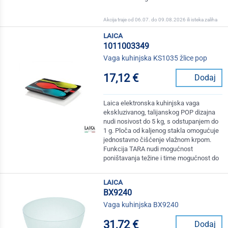
Akcija traje od 06.07. do 09.08.2026 ili isteka zaliha
laica
1011003349
Vaga kuhinjska KS1035 žlice pop
17,12 €
Dodaj
Laica elektronska kuhinjska vaga
ekskluzivanog, talijanskog POP dizajna
nudi nosivost do 5 kg, s odstupanjem do
1 g. Ploča od kaljenog stakla omogućuje
jednostavno čišćenje vlažnom krpom.
Funkcija TARA nudi mogućnost
poništavanja težine i time mogućnost do
laica
BX9240
Vaga kuhinjska BX9240
31,72 €
Dodaj