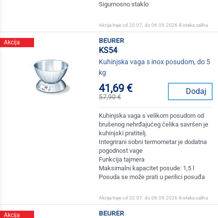
Sigurnosno staklo
Akcija traje od 20.07. do 06.09.2026 ili isteka zaliha
beurer
Akcija
KS54
Kuhinjska vaga s inox posudom, do 5
kg
41,69 €
Dodaj
57,90 €
Kuhinjska vaga s velikom posudom od
brušenog nehrđajućeg čelika savršen je
kuhinjski pratitelj.
Integrirani sobni termometar je dodatna
pogodnost vage
Funkcija tajmera
Maksimalni kapacitet posude: 1,5 l
Posuda se može prati u perilici posuđa
Akcija traje od 20.07. do 06.09.2026 ili isteka zaliha
beurer
Akcija