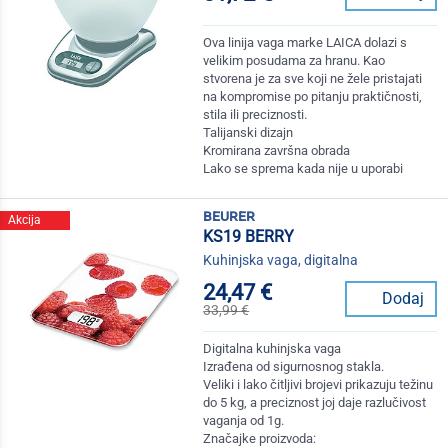
Ova linija vaga marke LAICA dolazi s
velikim posudama za hranu. Kao
stvorena je za sve koji ne žele pristajati
na kompromise po pitanju praktičnosti,
stila ili preciznosti.
Talijanski dizajn
Kromirana završna obrada
Lako se sprema kada nije u uporabi
beurer
Akcija
KS19 BERRY
Kuhinjska vaga, digitalna
24,47 €
Dodaj
33,99 €
Digitalna kuhinjska vaga
Izrađena od sigurnosnog stakla.
Veliki i lako čitljivi brojevi prikazuju težinu
do 5 kg, a preciznost joj daje razlučivost
vaganja od 1g.
Značajke proizvoda: