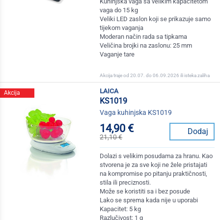
Kuhinjska vaga sa velikim kapacitetom
vaga do 15 kg
Veliki LED zaslon koji se prikazuje samo
tijekom vaganja
Moderan način rada sa tipkama
Veličina brojki na zaslonu: 25 mm
Vaganje tare
Akcija traje od 20.07. do 06.09.2026 ili isteka zaliha
laica
Akcija
KS1019
Vaga kuhinjska KS1019
14,90 €
Dodaj
21,10 €
Dolazi s velikim posudama za hranu. Kao
stvorena je za sve koji ne žele pristajati
na kompromise po pitanju praktičnosti,
stila ili preciznosti.
Može se koristiti sa i bez posude
Lako se sprema kada nije u uporabi
Kapacitet: 5 kg
Razlučivost: 1 g