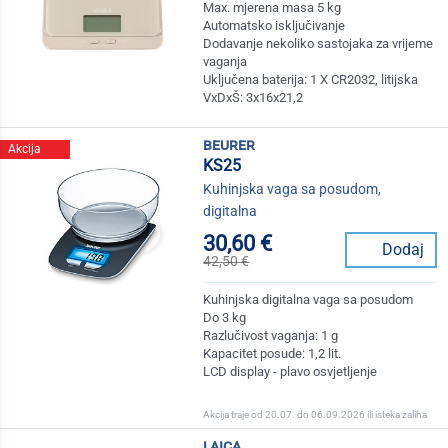
Max. mjerena masa 5 kg
Automatsko isključivanje
Dodavanje nekoliko sastojaka za vrijeme
vaganja
Uključena baterija: 1 X CR2032, litijska
VxDxŠ: 3x16x21,2
beurer
Akcija
KS25
Kuhinjska vaga sa posudom,
digitalna
30,60 €
Dodaj
42,50 €
Kuhinjska digitalna vaga sa posudom
Do 3 kg
Razlučivost vaganja: 1 g
Kapacitet posude: 1,2 lit.
LCD display - plavo osvjetljenje
Akcija traje od 20.07. do 06.09.2026 ili isteka zaliha
laica