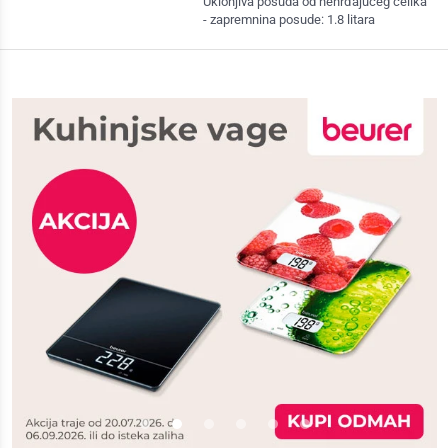
Uklonjiva posuda od nehrđajućeg čelika
- zapremnina posude: 1.8 litara