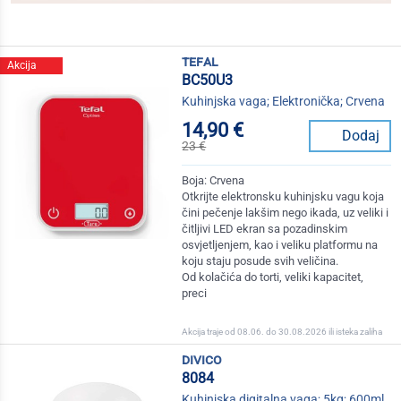
tefal
Akcija
BC50U3
Kuhinjska vaga; Elektronička; Crvena
14,90 €
Dodaj
23 €
Boja: Crvena
Otkrijte elektronsku kuhinjsku vagu koja
čini pečenje lakšim nego ikada, uz veliki i
čitljivi LED ekran sa pozadinskim
osvjetljenjem, kao i veliku platformu na
koju staju posude svih veličina.
Od kolačića do torti, veliki kapacitet,
preci
Akcija traje od 08.06. do 30.08.2026 ili isteka zaliha
divico
8084
Kuhinjska digitalna vaga; 5kg; 600ml