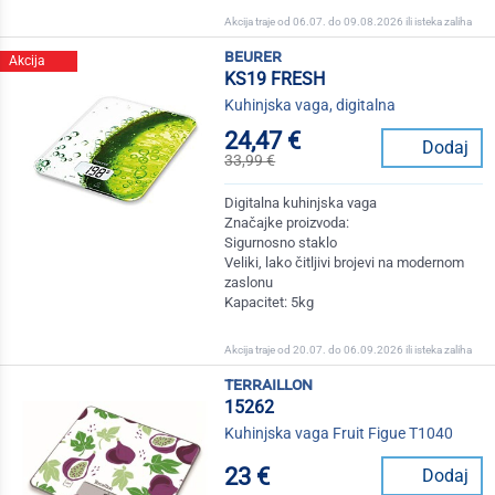
Akcija traje od 06.07. do 09.08.2026 ili isteka zaliha
beurer
Akcija
KS19 FRESH
Kuhinjska vaga, digitalna
24,47 €
Dodaj
33,99 €
Digitalna kuhinjska vaga
Značajke proizvoda:
Sigurnosno staklo
Veliki, lako čitljivi brojevi na modernom
zaslonu
Kapacitet: 5kg
Akcija traje od 20.07. do 06.09.2026 ili isteka zaliha
terraillon
15262
Kuhinjska vaga Fruit Figue T1040
23 €
Dodaj