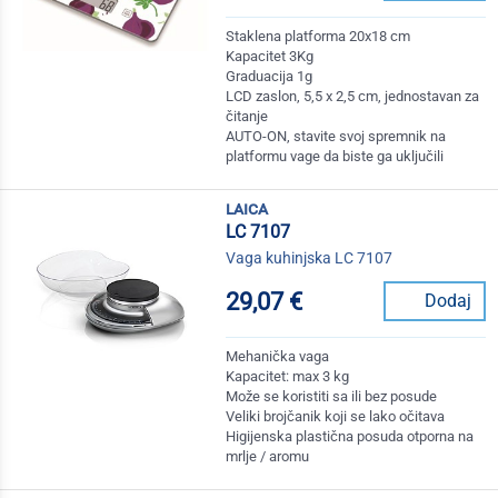
Staklena platforma 20x18 cm
Kapacitet 3Kg
Graduacija 1g
LCD zaslon, 5,5 x 2,5 cm, jednostavan za
čitanje
AUTO-ON, stavite svoj spremnik na
platformu vage da biste ga uključili
laica
LC 7107
Vaga kuhinjska LC 7107
29,07 €
Dodaj
Mehanička vaga
Kapacitet: max 3 kg
Može se koristiti sa ili bez posude
Veliki brojčanik koji se lako očitava
Higijenska plastična posuda otporna na
mrlje / aromu