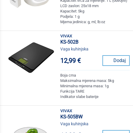
Kapacitet vrča za mjerenje: 1 L (odvojivi)
LCD zaslon: 25x18 mm
Kapacitet: 5kg
Podjela: 1 g
Mjerna jedinica: g, ml, lb:oz
vivax
KS-502B
Vaga kuhinjska
12,99 €
Dodaj
Boja crna
Maksimalna mjerena masa: 5kg
Minimalna mjerena masa: 1g
Funkcija TARE
Indikator slabe baterije
vivax
KS-505BW
Vaga kuhinjska