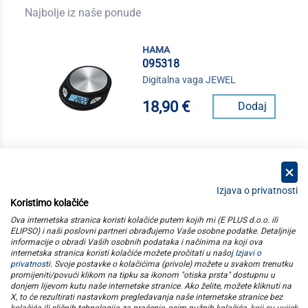
Najbolje iz naše ponude
hama
095318
Digitalna vaga JEWEL
18,90 €
Dodaj
Izjava o privatnosti
Koristimo kolačiće
kategorije
Ova internetska stranica koristi kolačiće putem kojih mi (E PLUS d.o.o. ili
ELIPSO) i naši poslovni partneri obrađujemo Vaše osobne podatke. Detaljnije
informacije o obradi Vaših osobnih podataka i načinima na koji ova
elipso
internetska stranica koristi kolačiće možete pročitati u našoj
Izjavi o
privatnosti
. Svoje postavke o kolačićima (privole) možete u svakom trenutku
promijeniti/povući klikom na tipku sa ikonom "otiska prsta" dostupnu u
informacije
donjem lijevom kutu naše internetske stranice. Ako želite, možete kliknuti na
X, to će rezultirati nastavkom pregledavanja naše internetske stranice bez