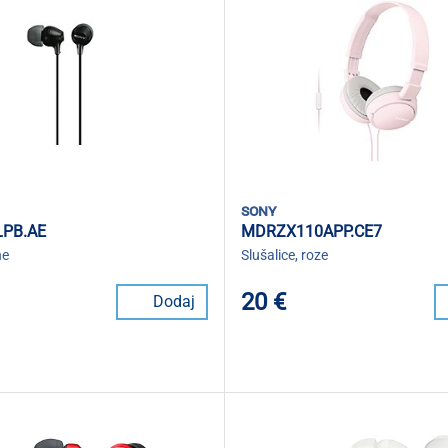
sony
PB.AE
MDRZX110APP.CE7
ne
Slušalice, roze
20 €
Dodaj