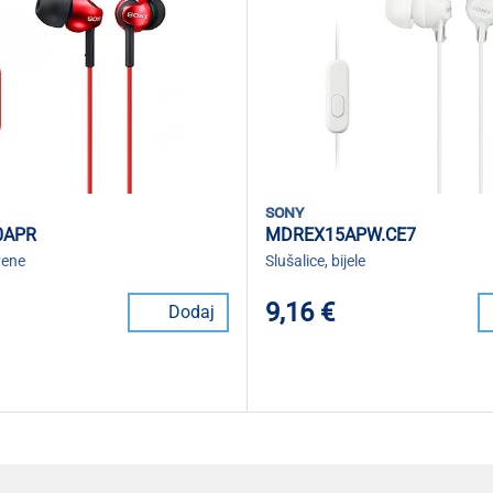
sony
0APR
MDREX15APW.CE7
vene
Slušalice, bijele
9,16 €
Dodaj