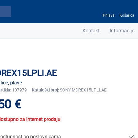
Prijava
Košarica
Kontakt
Informacije
REX15LPLI.AE
lice, plave
artikla:
107979
Kataloški broj:
SONY MDREX15LPLI.AE
50 €
dostupno za internet prodaju
ostupnost po poslovnicama