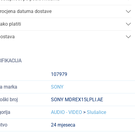
rocjena datuma dostave
ako platiti
ostava
IFIKACIJA
107979
a marka
SONY
oški broj
SONY MDREX15LPLI.AE
orija
AUDIO - VIDEO
>
Slušalice
tvo
24 mjeseca