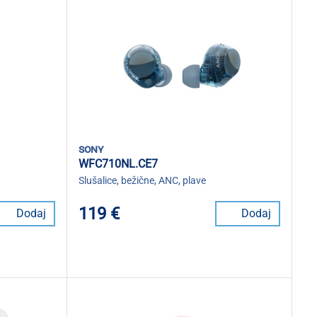
sony
WFC710NL.CE7
Slušalice, bežične, ANC, plave
119 €
Dodaj
Dodaj