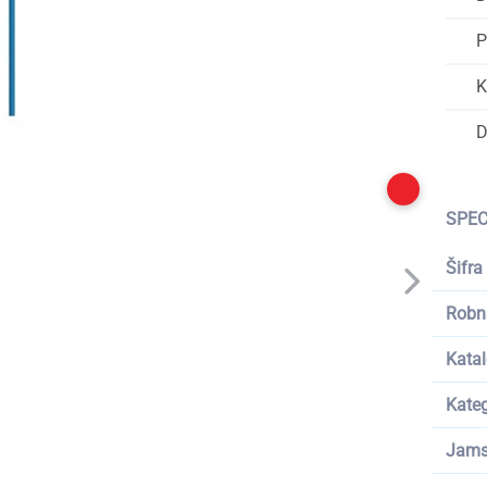
P
K
D
SPEC
Šifra
Robn
Katal
Kateg
Jams