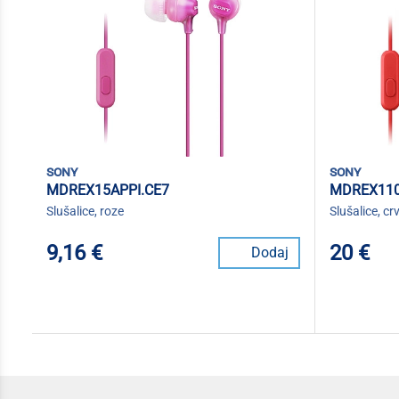
sony
sony
MDREX15APPI.CE7
MDREX11
Slušalice, roze
Slušalice, cr
9,16 €
20 €
Dodaj