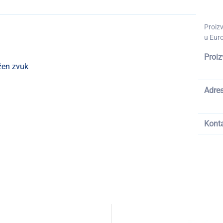
Proiz
u Euro
Proiz
žen zvuk
Adre
Kont