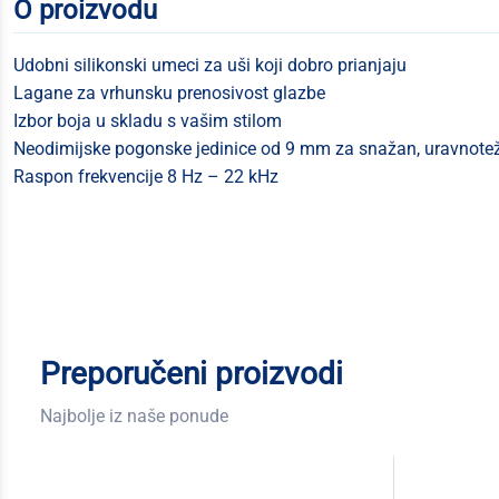
O proizvodu
Udobni silikonski umeci za uši koji dobro prianjaju
Lagane za vrhunsku prenosivost glazbe
Izbor boja u skladu s vašim stilom
Neodimijske pogonske jedinice od 9 mm za snažan, uravnote
Raspon frekvencije 8 Hz – 22 kHz
Preporučeni proizvodi
Najbolje iz naše ponude