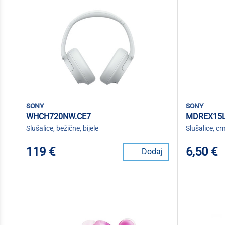
sony
sony
WHCH720NW.CE7
MDREX15L
Slušalice, bežične, bijele
Slušalice, cr
119 €
6,50 €
Dodaj