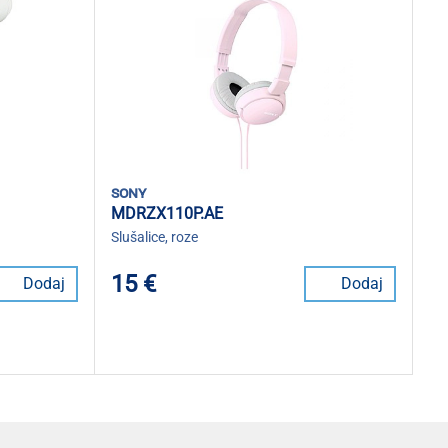
sony
MDRZX110P.AE
Slušalice, roze
15 €
Dodaj
Dodaj