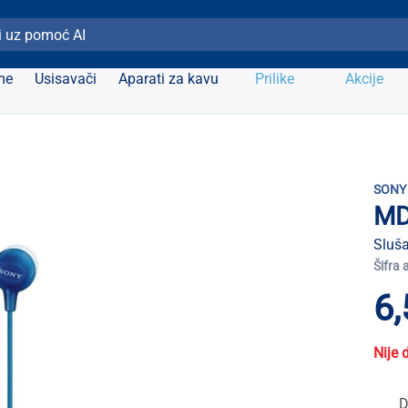
ži Elipso
me
Usisavači
Aparati za kavu
Prilike
Akcije
SONY
MD
Sluša
Šifra 
6,
Nije 
D