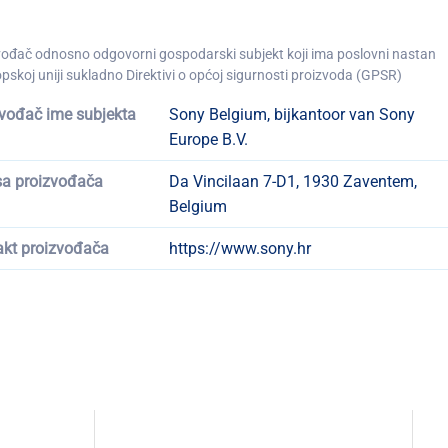
vođač odnosno odgovorni gospodarski subjekt koji ima poslovni nastan
pskoj uniji sukladno Direktivi o općoj sigurnosti proizvoda (GPSR)
vođač ime subjekta
Sony Belgium, bijkantoor van Sony
Europe B.V.
sa proizvođača
Da Vincilaan 7-D1, 1930 Zaventem,
Belgium
akt proizvođača
https://www.sony.hr