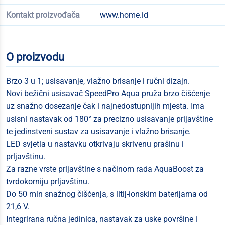
Kontakt proizvođača
www.home.id
O proizvodu
Brzo 3 u 1; usisavanje, vlažno brisanje i ručni dizajn.
Novi bežični usisavač SpeedPro Aqua pruža brzo čišćenje
uz snažno dosezanje čak i najnedostupnijih mjesta. Ima
usisni nastavak od 180° za precizno usisavanje prljavštine
te jedinstveni sustav za usisavanje i vlažno brisanje.
LED svjetla u nastavku otkrivaju skrivenu prašinu i
prljavštinu.
Za razne vrste prljavštine s načinom rada AquaBoost za
tvrdokorniju prljavštinu.
Do 50 min snažnog čišćenja, s litij-ionskim baterijama od
21,6 V.
Integrirana ručna jedinica, nastavak za uske površine i