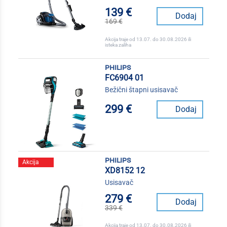
139 €
Dodaj
169 €
Akcija traje od 13.07. do 30.08.2026 ili
isteka zaliha
philips
FC6904 01
Bežični štapni usisavač
299 €
Dodaj
philips
Akcija
XD8152 12
Usisavač
279 €
Dodaj
339 €
Akcija traje od 13.07. do 30.08.2026 ili