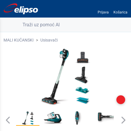
Prijava
Košarica
Traži uz pomoć AI
MALI KUĆANSKI
Usisavači