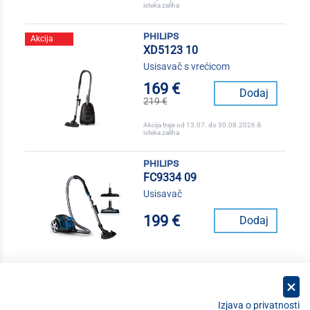
isteka zaliha
philips
Akcija
XD5123 10
Usisavač s vrećicom
169 €
Dodaj
219 €
Akcija traje od 13.07. do 30.08.2026 ili
isteka zaliha
philips
FC9334 09
Usisavač
199 €
Dodaj
Izjava o privatnosti