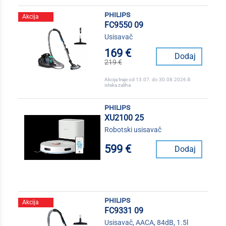
philips
Akcija
FC9550 09
Usisavač
169 €
Dodaj
219 €
Akcija traje od 13.07. do 30.08.2026 ili
isteka zaliha
philips
XU2100 25
Robotski usisavač
599 €
Dodaj
philips
Akcija
FC9331 09
Usisavač, AACA, 84dB, 1.5l