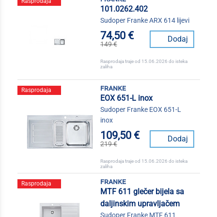
Rasprodaja
101.0262.402
Sudoper Franke ARX 614 lijevi
74,50 €
Dodaj
149 €
Rasprodaja traje od 15.06.2026 do isteka
zaliha
franke
Rasprodaja
EOX 651-L inox
Sudoper Franke EOX 651-L
inox
109,50 €
Dodaj
219 €
Rasprodaja traje od 15.06.2026 do isteka
zaliha
franke
Rasprodaja
MTF 611 glečer bijela sa
daljinskim upravljačem
Sudoper Franke MTF 611