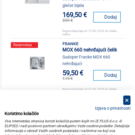
glečer bijela
169,50 €
Dodaj
339 €
Rasprodaja traje od 15.06.2026 do isteka
zaliha
franke
Rasprodaja
MOX 660 nehrđajući čelik
Sudoper Franke MOX 660
nehrđajući
59,50 €
Dodaj
119 €
Rasprodaja traje od 15.06.2026 do isteka
zaliha
Izjava o privatnosti
Koristimo kolačiće
kategorije
Ova internetska stranica koristi kolačiće putem kojih mi (E PLUS d.o.o. ili
ELIPSO) i naši poslovni partneri obrađujemo Vaše osobne podatke. Detaljnije
informacije o obradi Vaših osobnih podataka i načinima na koji ova
elipso