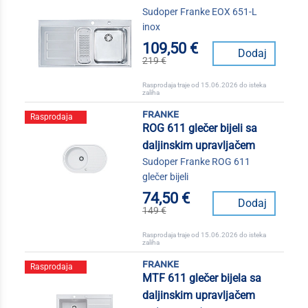
Sudoper Franke EOX 651-L
inox
109,50 €
Dodaj
219 €
Rasprodaja traje od 15.06.2026 do isteka
zaliha
franke
Rasprodaja
ROG 611 glečer bijeli sa
daljinskim upravljačem
Sudoper Franke ROG 611
glečer bijeli
74,50 €
Dodaj
149 €
Rasprodaja traje od 15.06.2026 do isteka
zaliha
franke
Rasprodaja
MTF 611 glečer bijela sa
daljinskim upravljačem