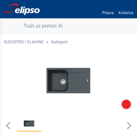
Prijava
Košarica
Traži uz pomoć AI
SUDOPERI I SLAVINE
Sudoperi