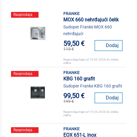
franke
Rasprodaja
MOX 660 nehrđajući čelik
Sudoper Franke MOX 660
nehrđajući
59,50 €
Dodaj
119 €
Rasprodaja traje od 15.06.2026 do isteka
zaliha
franke
Rasprodaja
KBG 160 grafit
Sudoper Franke KBG 160 grafit
99,50 €
Dodaj
199 €
Rasprodaja traje od 15.06.2026 do isteka
zaliha
franke
Rasprodaja
EOX 651-L inox