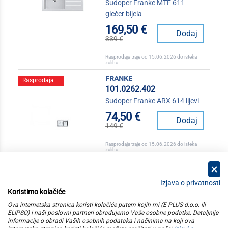
Sudoper Franke MTF 611
glečer bijela
169,50 €
Dodaj
339 €
Rasprodaja traje od 15.06.2026 do isteka
zaliha
franke
Rasprodaja
101.0262.402
Sudoper Franke ARX 614 lijevi
74,50 €
Dodaj
149 €
Rasprodaja traje od 15.06.2026 do isteka
zaliha
Izjava o privatnosti
Koristimo kolačiće
kategorije
Ova internetska stranica koristi kolačiće putem kojih mi (E PLUS d.o.o. ili
ELIPSO) i naši poslovni partneri obrađujemo Vaše osobne podatke. Detaljnije
informacije o obradi Vaših osobnih podataka i načinima na koji ova
elipso