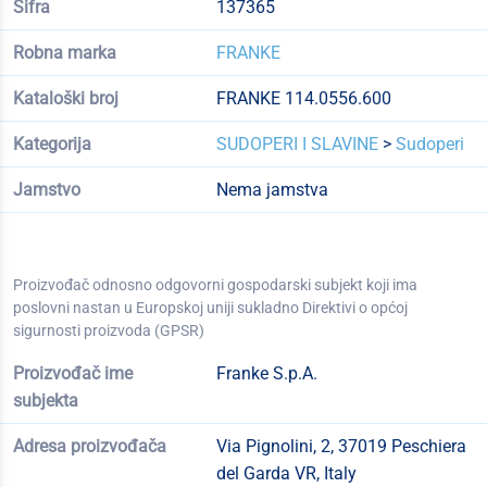
Šifra
137365
Robna marka
FRANKE
Kataloški broj
FRANKE 114.0556.600
Kategorija
SUDOPERI I SLAVINE
>
Sudoperi
Jamstvo
Nema jamstva
Proizvođač odnosno odgovorni gospodarski subjekt koji ima
poslovni nastan u Europskoj uniji sukladno Direktivi o općoj
sigurnosti proizvoda (GPSR)
Proizvođač ime
Franke S.p.A.
subjekta
Adresa proizvođača
Via Pignolini, 2, 37019 Peschiera
del Garda VR, Italy