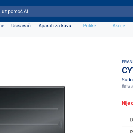
ži Elipso
me
Usisavači
Aparati za kavu
Prilike
Akcije
FRAN
CY
Sudo
Šifra 
Nije 
D
P