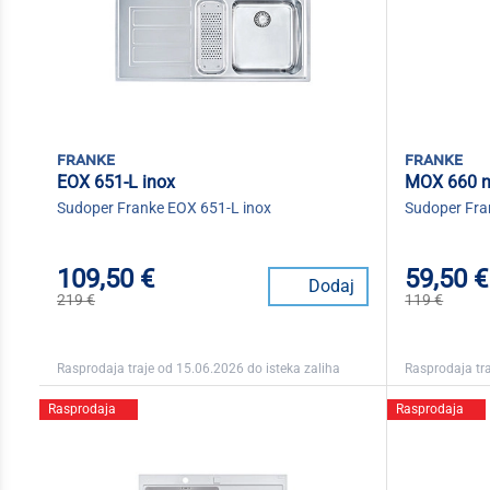
franke
franke
EOX 651-L inox
MOX 660 ne
Sudoper Franke EOX 651-L inox
Sudoper Fra
109,50 €
59,50 €
Dodaj
219 €
119 €
Rasprodaja traje od 15.06.2026 do isteka zaliha
Rasprodaja tra
Rasprodaja
Rasprodaja