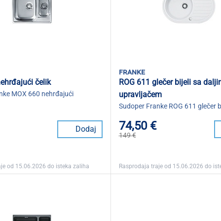
franke
hrđajući čelik
ROG 611 glečer bijeli sa dalj
nke MOX 660 nehrđajući
upravljačem
Sudoper Franke ROG 611 glečer bi
74,50 €
Dodaj
149 €
je od 15.06.2026 do isteka zaliha
Rasprodaja traje od 15.06.2026 do ist