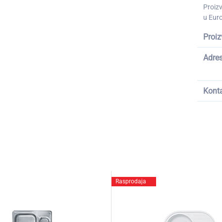
Proiz
u Euro
Proiz
Adre
Kont
Rasprodaja