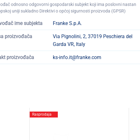
vođač odnosno odgovorni gospodarski subjekt koji ima poslovni nastan
pskoj uniji sukladno Direktivi o općoj sigurnosti proizvoda (GPSR)
vođač ime subjekta
Franke S.p.A.
sa proizvođača
Via Pignolini, 2, 37019 Peschiera del
Garda VR, Italy
akt proizvođača
ks-info.it@franke.com
Rasprodaja