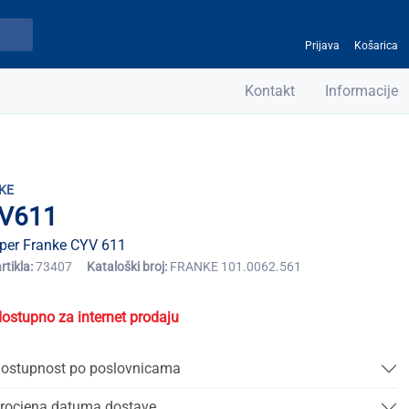
Prijava
Košarica
Kontakt
Informacije
KE
V611
per Franke CYV 611
artikla:
73407
Kataloški broj:
FRANKE 101.0062.561
dostupno za internet prodaju
ostupnost po poslovnicama
rocjena datuma dostave