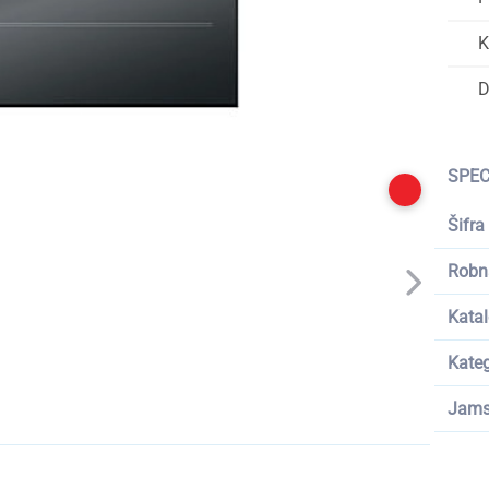
K
D
SPEC
Šifra
Robn
Katal
Kateg
Jams