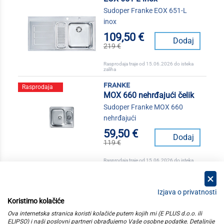
Sudoper Franke EOX 651-L
inox
109,50 €
Dodaj
219 €
Rasprodaja traje od 15.06.2026 do isteka
zaliha
franke
Rasprodaja
MOX 660 nehrđajući čelik
Sudoper Franke MOX 660
nehrđajući
59,50 €
Dodaj
119 €
Rasprodaja traje od 15.06.2026 do isteka
zaliha
Izjava o privatnosti
Koristimo kolačiće
kategorije
Ova internetska stranica koristi kolačiće putem kojih mi (E PLUS d.o.o. ili
ELIPSO) i naši poslovni partneri obrađujemo Vaše osobne podatke. Detaljnije