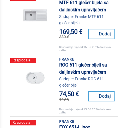
MTF 611 glečer bijela sa
daljinskim upravljačem
Sudoper Franke MTF 611
glečer bijela
169,50 €
Dodaj
339 €
Rasprodaja traje od 15.06.2026 do isteka
zaliha
franke
Rasprodaja
ROG 611 glečer bijeli sa
daljinskim upravljačem
Sudoper Franke ROG 611
glečer bijeli
74,50 €
Dodaj
149 €
Rasprodaja traje od 15.06.2026 do isteka
zaliha
franke
Rasprodaja
EOX 651-L inox