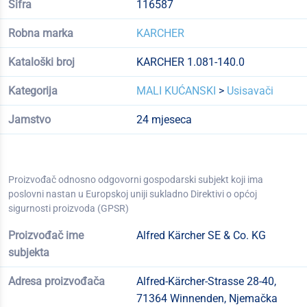
Šifra
116587
Robna marka
KARCHER
Kataloški broj
KARCHER 1.081-140.0
Kategorija
MALI KUĆANSKI
>
Usisavači
Jamstvo
24 mjeseca
Proizvođač odnosno odgovorni gospodarski subjekt koji ima
poslovni nastan u Europskoj uniji sukladno Direktivi o općoj
sigurnosti proizvoda (GPSR)
Proizvođač ime
Alfred Kärcher SE & Co. KG
subjekta
Adresa proizvođača
Alfred-Kärcher-Strasse 28-40,
71364 Winnenden, Njemačka