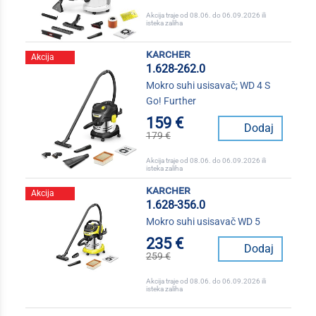
Akcija traje od 08.06. do 06.09.2026 ili
isteka zaliha
karcher
Akcija
1.628-262.0
Mokro suhi usisavač; WD 4 S
Go! Further
159 €
Dodaj
179 €
Akcija traje od 08.06. do 06.09.2026 ili
isteka zaliha
karcher
Akcija
1.628-356.0
Mokro suhi usisavač WD 5
235 €
Dodaj
259 €
Akcija traje od 08.06. do 06.09.2026 ili
isteka zaliha