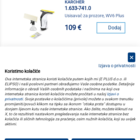
karcher
1.633-741.0
Usisavač za prozore, WV6 Plus
109 €
Dodaj
Izjava o privatnosti
Koristimo kolačiće
kategorije
Ova internetska stranica koristi kolačiće putem kojih mi (E PLUS d.o.o. ili
ELIPSO) i naši poslovni partneri obrađujemo Vaše osobne podatke. Detaljnije
informacije o obradi Vaših osobnih podataka i načinima na koji ova
elipso
internetska stranica koristi kolačiće možete pročitati u našoj
Izjavi o
privatnosti
. Svoje postavke o kolačićima (privole) možete u svakom trenutku
promijeniti/povući klikom na tipku sa ikonom "otiska prsta" dostupnu u
informacije
donjem lijevom kutu naše internetske stranice. Ako želite, možete kliknuti na
X, to će rezultirati nastavkom pregledavanja naše internetske stranice bez
kolačića ili sličnih tehnologija za praćenje, osim nužnih kolačića, koji su uvijek
pratite nas
aktivni
.