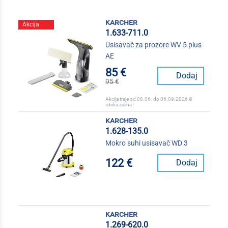
karcher
Akcija
1.633-711.0
Usisavač za prozore WV 5 plus
AE
85 €
Dodaj
95 €
Akcija traje od 08.06. do 06.09.2026 ili
isteka zaliha
karcher
1.628-135.0
Mokro suhi usisavač WD 3
122 €
Dodaj
karcher
1.269-620.0