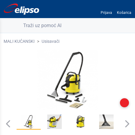
Prijava
Košarica
Traži uz pomoć AI
MALI KUĆANSKI
Usisavači