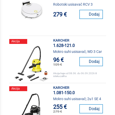
Robotski usisavač RCV 3
279 €
Dodaj
karcher
Akcija
1.628-121.0
Mokro suhi usisavač; WD 3 Car
96 €
Dodaj
109 €
Akcija traje od 08.06. do 06.09.2026 ili
isteka zaliha
karcher
Akcija
1.081-150.0
Mokro suhi usisavač; 2u1 SE 4
255 €
Dodaj
279 €