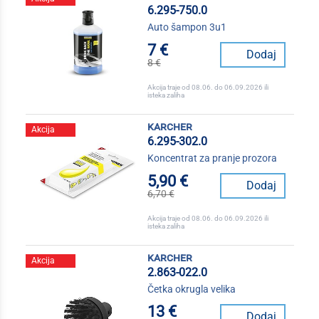
6.295-750.0
Auto šampon 3u1
7 €
Dodaj
8 €
Akcija traje od 08.06. do 06.09.2026 ili
isteka zaliha
karcher
Akcija
6.295-302.0
Koncentrat za pranje prozora
5,90 €
Dodaj
6,70 €
Akcija traje od 08.06. do 06.09.2026 ili
isteka zaliha
karcher
Akcija
2.863-022.0
Četka okrugla velika
13 €
Dodaj