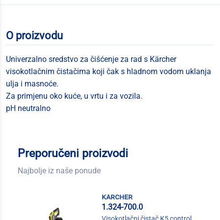
O proizvodu
Univerzalno sredstvo za čišćenje za rad s Kärcher
visokotlačnim čistačima koji čak s hladnom vodom uklanja
ulja i masnoće.
Za primjenu oko kuće, u vrtu i za vozila.
pH neutralno
Preporučeni proizvodi
Najbolje iz naše ponude
karcher
1.324-700.0
Visokotlačni čistač K5 control