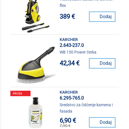
flex
389 €
Dodaj
karcher
2.643-237.0
WB 150 Power četka
42,34 €
Dodaj
karcher
Akcija
6.295-765.0
Sredstvo za čišćenje kamena i
fasada
6,90 €
Dodaj
7,90 €