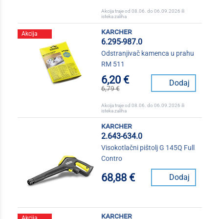
Akcija traje od 08.06. do 06.09.2026 ili
isteka zaliha
karcher
Akcija
6.295-987.0
Odstranjivač kamenca u prahu
RM 511
6,20 €
Dodaj
6,79 €
Akcija traje od 08.06. do 06.09.2026 ili
isteka zaliha
karcher
2.643-634.0
Visokotlačni pištolj G 145Q Full
Contro
68,88 €
Dodaj
karcher
Akcija