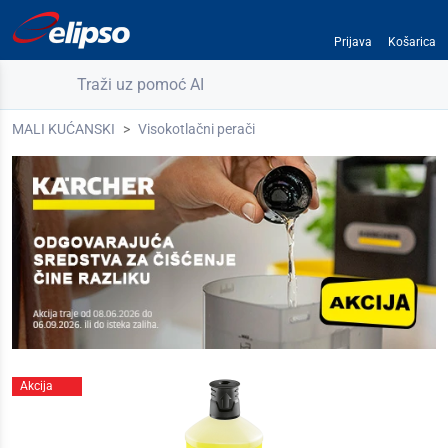
Prijava
Košarica
Traži uz pomoć AI
MALI KUĆANSKI
Visokotlačni perači
Akcija