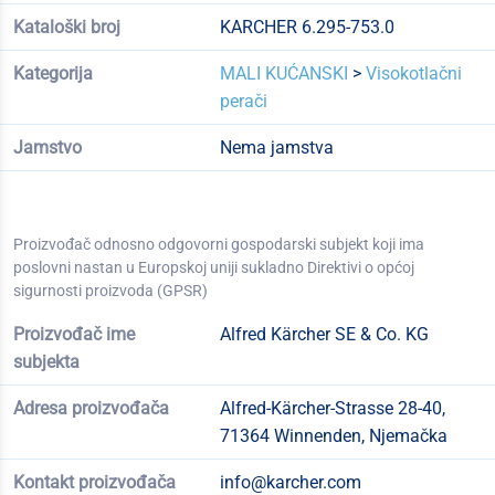
Kataloški broj
KARCHER 6.295-753.0
Kategorija
MALI KUĆANSKI
>
Visokotlačni
perači
Jamstvo
Nema jamstva
Proizvođač odnosno odgovorni gospodarski subjekt koji ima
poslovni nastan u Europskoj uniji sukladno Direktivi o općoj
sigurnosti proizvoda (GPSR)
Proizvođač ime
Alfred Kärcher SE & Co. KG
subjekta
Adresa proizvođača
Alfred-Kärcher-Strasse 28-40,
71364 Winnenden, Njemačka
Kontakt proizvođača
info@karcher.com