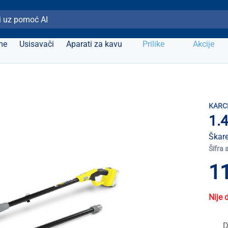
ži Elipso
me
Usisavači
Aparati za kavu
Prilike
Akcije
KARC
1.
Škare
Šifra 
1
Nije 
D