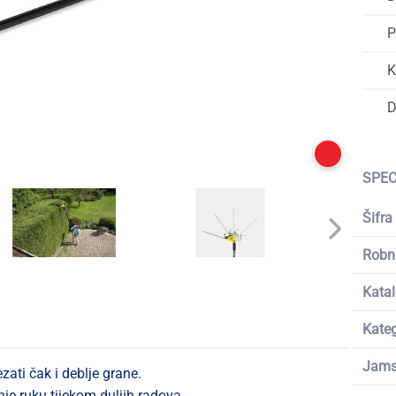
P
K
D
SPEC
Šifra
Robn
Katal
Kateg
Jams
ezati čak i deblje grane.
je ruku tijekom duljih radova.