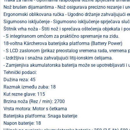
Nož brušen dijamantima - Nož osigurava precizno rezanje i ure
Ergonomski oblikovana ručka - Ugodno držanje zahvaljujući er
Sigurnosno isključenje - Sigurnosno isključenje sprječava sluč
Štitnik vrha noža - Štiti nož i sprečava oštećenja objekata i p
- S integriranom omčom za praktično spremanje na zidu.
18-voltna Kärcherova baterijska platforma (Battery Power)
- S LCD zaslonom (prikaz preostalog vremena rada, vremena pu
- Izdržljiva i snažna zahvaljujući litij-ionskim ćelijama.
- Zamjenjiva akumulatorska baterija može se upotrebljavati i
Tehnički podaci:
Dužina reza: 45
Razmak između zuba: 18
Kut rezne glave: 115
Brzina noža (Rez / min): 2700
Vrsta motora: Motor s četkama
Baterijska platforma: Snaga baterije
Napon baterije: 18