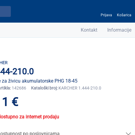
Prijava
Košarica
Kontakt
Informacije
HER
444-210.0
 za živicu akumulatorske PHG 18-45
artikla:
142686
Kataloški broj:
KARCHER 1.444-210.0
11 €
dostupno za internet prodaju
ostupnost po poslovnicama