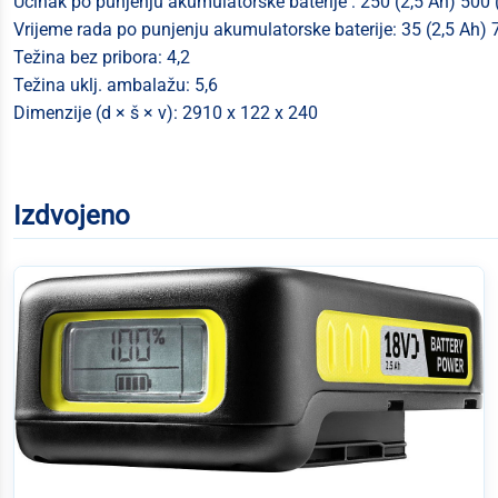
Učinak po punjenju akumulatorske baterije : 250 (2,5 Ah) 500 
Vrijeme rada po punjenju akumulatorske baterije: 35 (2,5 Ah) 
Težina bez pribora: 4,2
Težina uklj. ambalažu: 5,6
Dimenzije (d × š × v): 2910 x 122 x 240
Izdvojeno