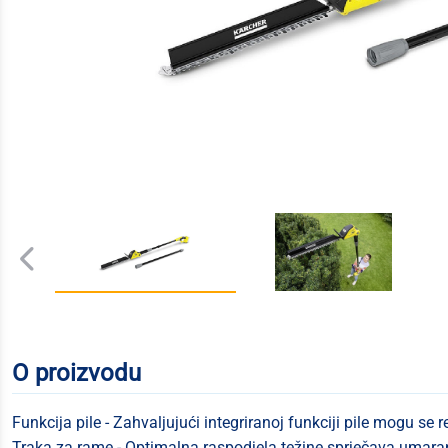
O proizvodu
Funkcija pile - Zahvaljujući integriranoj funkciji pile mogu se r
Traka za rame - Optimalna raspodjela težine sprječava umaran