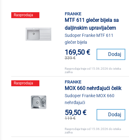
franke
Rasprodaja
MTF 611 glečer bijela sa
daljinskim upravljačem
Sudoper Franke MTF 611
glečer bijela
169,50 €
Dodaj
339 €
Rasprodaja traje od 15.06.2026 do isteka
zaliha
franke
Rasprodaja
MOX 660 nehrđajući čelik
Sudoper Franke MOX 660
nehrđajući
59,50 €
Dodaj
119 €
Rasprodaja traje od 15.06.2026 do isteka
zaliha