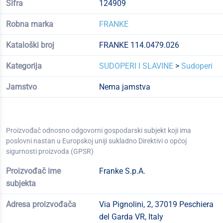
Šifra
124909
Robna marka
FRANKE
Kataloški broj
FRANKE 114.0479.026
Kategorija
SUDOPERI I SLAVINE
>
Sudoperi
Jamstvo
Nema jamstva
Proizvođač odnosno odgovorni gospodarski subjekt koji ima
poslovni nastan u Europskoj uniji sukladno Direktivi o općoj
sigurnosti proizvoda (GPSR)
Proizvođač ime
Franke S.p.A.
subjekta
Adresa proizvođača
Via Pignolini, 2, 37019 Peschiera
del Garda VR, Italy