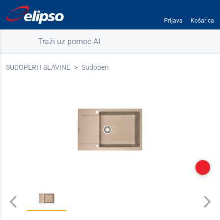
Prijava
Košarica
Traži uz pomoć AI
SUDOPERI I SLAVINE
Sudoperi