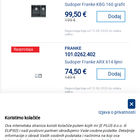
Sudoper Franke KBG 160 grafit
99,50 €
Dodaj
199 €
Rasprodaja traje od 15.06.2026 do isteka
zaliha
franke
Rasprodaja
101.0262.402
Sudoper Franke ARX 614 lijevi
74,50 €
Dodaj
149 €
Rasprodaja traje od 15.06.2026 do isteka
zaliha
Izjava o privatnosti
Koristimo kolačiće
kategorije
Ova internetska stranica koristi kolačiće putem kojih mi (E PLUS d.o.o. ili
ELIPSO) i naši poslovni partneri obrađujemo Vaše osobne podatke. Detaljnije
informacije o obradi Vaših osobnih podataka i načinima na koji ova
elipso