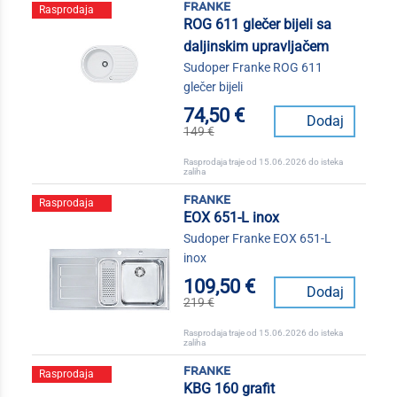
franke
Rasprodaja
ROG 611 glečer bijeli sa
daljinskim upravljačem
Sudoper Franke ROG 611
glečer bijeli
74,50 €
Dodaj
149 €
Rasprodaja traje od 15.06.2026 do isteka
zaliha
franke
Rasprodaja
EOX 651-L inox
Sudoper Franke EOX 651-L
inox
109,50 €
Dodaj
219 €
Rasprodaja traje od 15.06.2026 do isteka
zaliha
franke
Rasprodaja
KBG 160 grafit