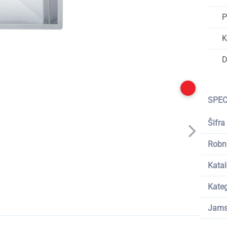
P
K
D
SPEC
Šifra
Robn
Katal
Kateg
Jams