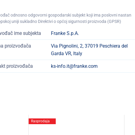
vođač odnosno odgovorni gospodarski subjekt koji ima poslovni nastan
pskoj uniji sukladno Direktivi o općoj sigurnosti proizvoda (GPSR)
vođač ime subjekta
Franke S.p.A.
sa proizvođača
Via Pignolini, 2, 37019 Peschiera del
Garda VR, Italy
akt proizvođača
ks-info.it@franke.com
Rasprodaja