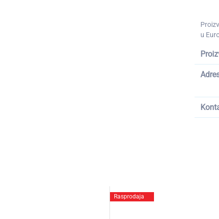
Proiz
u Euro
Proiz
Adre
Kont
Rasprodaja