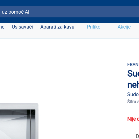
ži Elipso
me
Usisavači
Aparati za kavu
Prilike
Akcije
FRAN
Su
neh
Sudo
Šifra 
Nije 
D