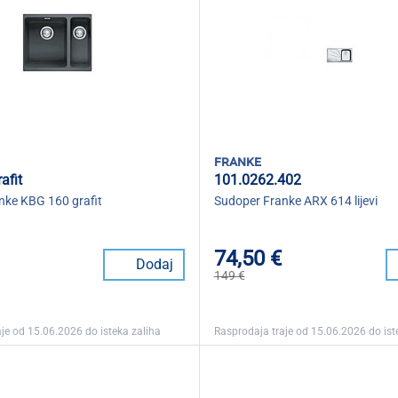
franke
afit
101.0262.402
nke KBG 160 grafit
Sudoper Franke ARX 614 lijevi
74,50 €
Dodaj
149 €
je od 15.06.2026 do isteka zaliha
Rasprodaja traje od 15.06.2026 do ist