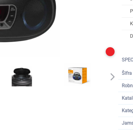
P
K
D
SPEC
Šifra
Robn
Katal
Kateg
Jams