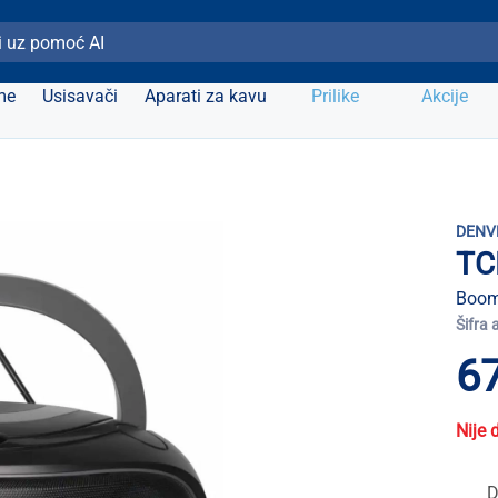
ži Elipso
me
Usisavači
Aparati za kavu
Prilike
Akcije
DENV
TC
Boom
Šifra 
67
Nije 
D