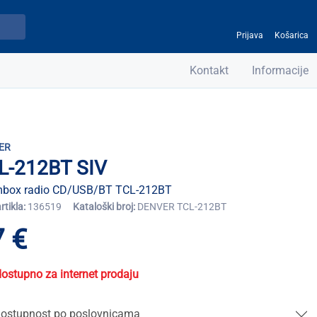
Prijava
Košarica
Kontakt
Informacije
ER
L-212BT SIV
box radio CD/USB/BT TCL-212BT
artikla:
136519
Kataloški broj:
DENVER TCL-212BT
 €
dostupno za internet prodaju
ostupnost po poslovnicama