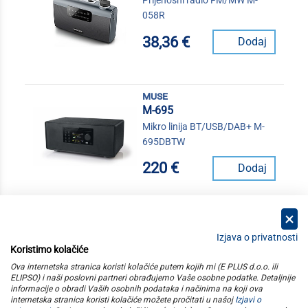
Prijenosni radio FM/MW M-
058R
38,36 €
Dodaj
muse
M-695
Mikro linija BT/USB/DAB+ M-
695DBTW
220 €
Dodaj
Izjava o privatnosti
Koristimo kolačiće
kategorije
Ova internetska stranica koristi kolačiće putem kojih mi (E PLUS d.o.o. ili
ELIPSO) i naši poslovni partneri obrađujemo Vaše osobne podatke. Detaljnije
informacije o obradi Vaših osobnih podataka i načinima na koji ova
elipso
internetska stranica koristi kolačiće možete pročitati u našoj
Izjavi o