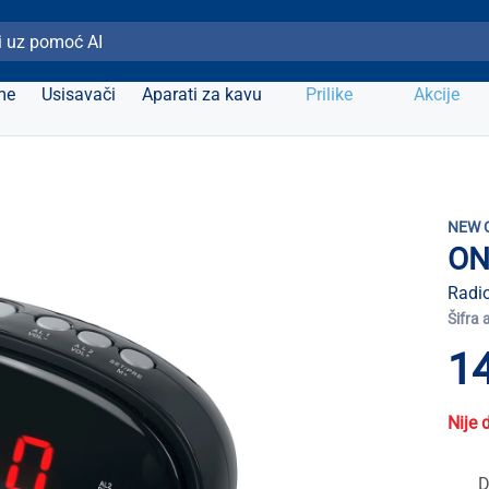
ži Elipso
me
Usisavači
Aparati za kavu
Prilike
Akcije
NEW 
ON
Radio
Šifra 
14
Nije 
D