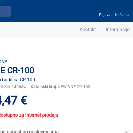
Prijava
Košarica
Kontakt
Informacije
ONE
E CR-100
-budilica CR-100
artikla:
140684
Kataloški broj:
NEW ONE CR-100
,47 €
dostupno za internet prodaju
ostupnost po poslovnicama