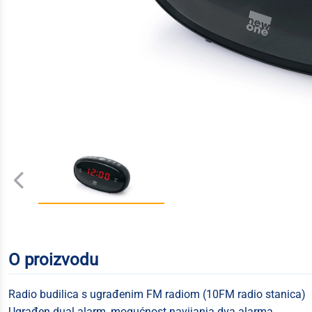
O proizvodu
Radio budilica s ugrađenim FM radiom (10FM radio stanica)
Ugrađen dual alarm, mogućnost navijanja dva alarma