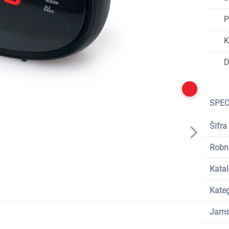
P
K
D
SPEC
Šifra
Robn
Katal
Kateg
Jams