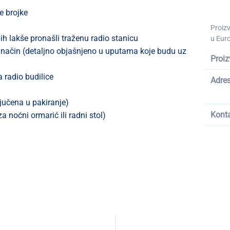
e brojke
Proiz
h lakše pronašli traženu radio stanicu
u Euro
 način (detaljno objašnjeno u uputama koje budu uz
Proiz
 radio budilice
Adre
jučena u pakiranje)
Kont
noćni ormarić ili radni stol)