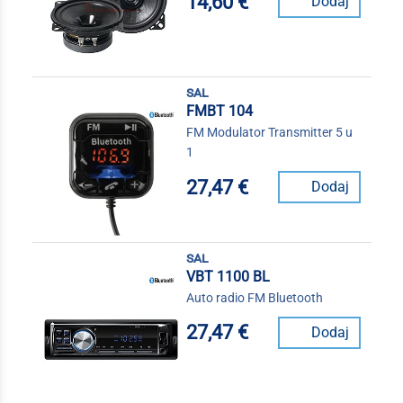
14,60 €
Dodaj
sal
FMBT 104
FM Modulator Transmitter 5 u
1
27,47 €
Dodaj
sal
VBT 1100 BL
Auto radio FM Bluetooth
27,47 €
Dodaj