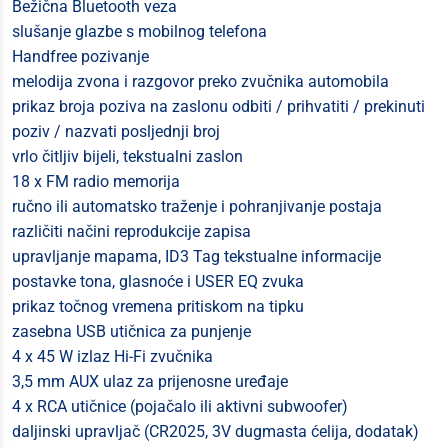
Bežična Bluetooth veza
slušanje glazbe s mobilnog telefona
Handfree pozivanje
melodija zvona i razgovor preko zvučnika automobila
prikaz broja poziva na zaslonu odbiti / prihvatiti / prekinuti
poziv / nazvati posljednji broj
vrlo čitljiv bijeli, tekstualni zaslon
18 x FM radio memorija
ručno ili automatsko traženje i pohranjivanje postaja
različiti načini reprodukcije zapisa
upravljanje mapama, ID3 Tag tekstualne informacije
postavke tona, glasnoće i USER EQ zvuka
prikaz točnog vremena pritiskom na tipku
zasebna USB utičnica za punjenje
4 x 45 W izlaz Hi-Fi zvučnika
3,5 mm AUX ulaz za prijenosne uređaje
4 x RCA utičnice (pojačalo ili aktivni subwoofer)
daljinski upravljač (CR2025, 3V dugmasta ćelija, dodatak)