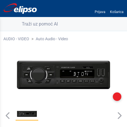
Prijava
Košarica
Traži uz pomoć AI
AUDIO - VIDEO
Auto Audio - Video