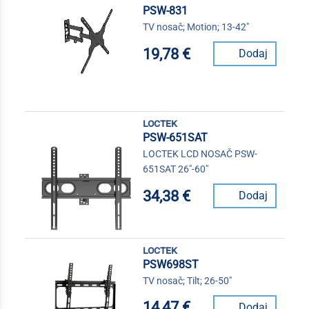
PSW-831
TV nosač; Motion; 13-42"
19,78 €
Dodaj
loctek
PSW-651SAT
LOCTEK LCD NOSAČ PSW-
651SAT 26"-60"
34,38 €
Dodaj
loctek
PSW698ST
TV nosač; Tilt; 26-50"
14,47 €
Dodaj