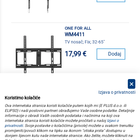
one for all
WM4411
TV nosač; Fix; 32-65"
17,99 €
Dodaj
Izjava o privatnosti
Koristimo kolačiće
kategorije
Ova internetska stranica koristi kolačiće putem kojih mi (E PLUS d.o.o. ili
ELIPSO) i naši poslovni partneri obrađujemo Vaše osobne podatke. Detaljnije
informacije o obradi Vaših osobnih podataka i načinima na koji ova
elipso
internetska stranica koristi kolačiće možete pročitati u našoj
Izjavi o
privatnosti
. Svoje postavke o kolačićima (privole) možete u svakom trenutku
promijeniti/povući klikom na tipku sa ikonom "otiska prsta" dostupnu u
informacije
donjem lijevom kutu naše internetske stranice. Ako želite, možete kliknuti na