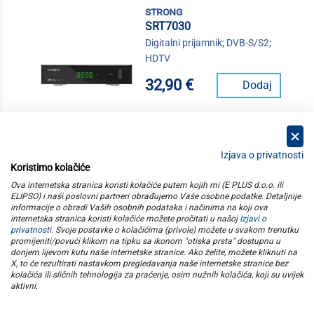
strong
SRT7030
Digitalni prijamnik; DVB-S/S2;
HDTV
32,90 €
Dodaj
Izjava o privatnosti
Koristimo kolačiće
kategorije
Ova internetska stranica koristi kolačiće putem kojih mi (E PLUS d.o.o. ili
ELIPSO) i naši poslovni partneri obrađujemo Vaše osobne podatke. Detaljnije
informacije o obradi Vaših osobnih podataka i načinima na koji ova
elipso
internetska stranica koristi kolačiće možete pročitati u našoj
Izjavi o
privatnosti
. Svoje postavke o kolačićima (privole) možete u svakom trenutku
promijeniti/povući klikom na tipku sa ikonom "otiska prsta" dostupnu u
informacije
donjem lijevom kutu naše internetske stranice. Ako želite, možete kliknuti na
X, to će rezultirati nastavkom pregledavanja naše internetske stranice bez
kolačića ili sličnih tehnologija za praćenje, osim nužnih kolačića, koji su uvijek
pratite nas
aktivni
.