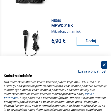
nedis
MPWD01BK
Mikrofon; dinamički
6,90 €
Dodaj
Izjava o privatnosti
Koristimo kolačiće
kategorije
Ova internetska stranica koristi kolačiće putem kojih mi (E PLUS d.o.o. ili
ELIPSO) i naši poslovni partneri obrađujemo Vaše osobne podatke. Detaljnije
informacije o obradi Vaših osobnih podataka i načinima na koji ova
elipso
internetska stranica koristi kolačiće možete pročitati u našoj
Izjavi o
privatnosti
. Svoje postavke o kolačićima (privole) možete u svakom trenutku
promijeniti/povući klikom na tipku sa ikonom "otiska prsta" dostupnu u
informacije
donjem lijevom kutu naše internetske stranice. Ako želite, možete kliknuti na
X, to će rezultirati nastavkom pregledavanja naše internetske stranice bez