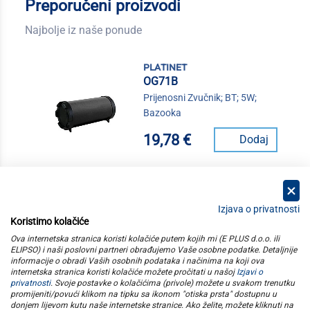
Preporučeni proizvodi
Najbolje iz naše ponude
platinet
OG71B
Prijenosni Zvučnik; BT; 5W;
Bazooka
19,78 €
Dodaj
Izjava o privatnosti
Koristimo kolačiće
kategorije
Ova internetska stranica koristi kolačiće putem kojih mi (E PLUS d.o.o. ili
ELIPSO) i naši poslovni partneri obrađujemo Vaše osobne podatke. Detaljnije
informacije o obradi Vaših osobnih podataka i načinima na koji ova
elipso
internetska stranica koristi kolačiće možete pročitati u našoj
Izjavi o
privatnosti
. Svoje postavke o kolačićima (privole) možete u svakom trenutku
promijeniti/povući klikom na tipku sa ikonom "otiska prsta" dostupnu u
informacije
donjem lijevom kutu naše internetske stranice. Ako želite, možete kliknuti na