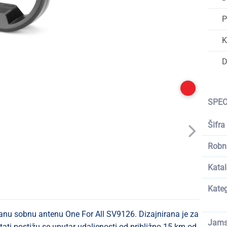
P
K
D
SPEC
Šifra
Robn
Katal
Kateg
ačanu sobnu antenu One For All SV9126. Dizajnirana je za
Jams
ltati postižu se unutar udaljenosti od približno 15 km od