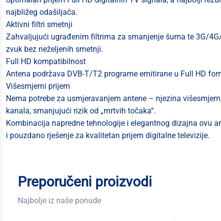
najbližeg odašiljača.
Aktivni filtri smetnji
Zahvaljujući ugrađenim filtrima za smanjenje šuma te 3G/4G/5G
zvuk bez neželjenih smetnji.
Full HD kompatibilnost
Antena podržava DVB-T/T2 programe emitirane u Full HD forma
Višesmjerni prijem
Nema potrebe za usmjeravanjem antene – njezina višesmjerna
kanala, smanjujući rizik od „mrtvih točaka“.
Kombinacija napredne tehnologije i elegantnog dizajna ovu an
i pouzdano rješenje za kvalitetan prijem digitalne televizije.
Preporučeni proizvodi
Najbolje iz naše ponude