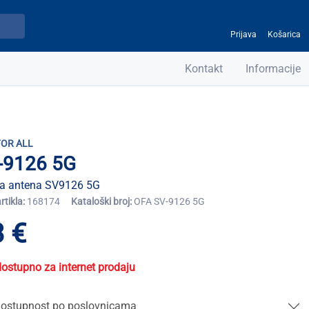
Prijava
Košarica
Kontakt
Informacije
FOR ALL
-9126 5G
a antena SV9126 5G
artikla:
168174
Kataloški broj:
OFA SV-9126 5G
 €
dostupno za internet prodaju
ostupnost po poslovnicama