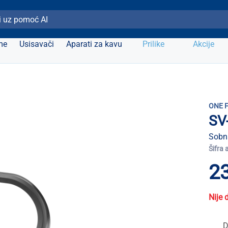
ži Elipso
me
Usisavači
Aparati za kavu
Prilike
Akcije
ONE 
SV
Sobn
Šifra 
23
Nije 
D