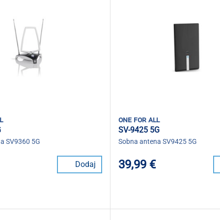
l
one for all
G
SV-9425 5G
na SV9360 5G
Sobna antena SV9425 5G
39,99 €
Dodaj