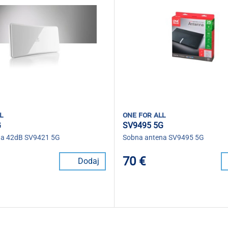
l
one for all
G
SV9495 5G
na 42dB SV9421 5G
Sobna antena SV9495 5G
70 €
Dodaj