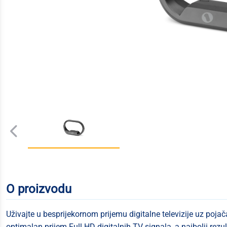
O proizvodu
Uživajte u besprijekornom prijemu digitalne televizije uz poj
optimalan prijem Full HD digitalnih TV signala, a najbolji rezu