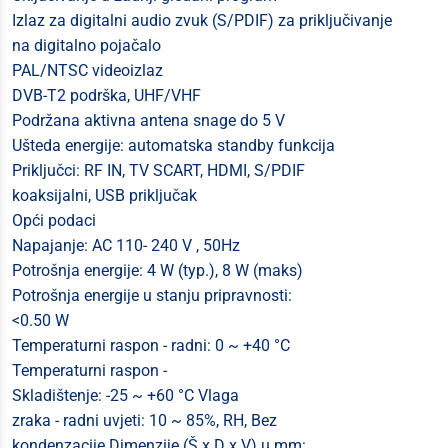
Izlaz za digitalni audio zvuk (S/PDIF) za priključivanje
na digitalno pojačalo
PAL/NTSC videoizlaz
DVB-T2 podrška, UHF/VHF
Podržana aktivna antena snage do 5 V
Ušteda energije: automatska standby funkcija
Priključci: RF IN, TV SCART, HDMI, S/PDIF
koaksijalni, USB priključak
Opći podaci
Napajanje: AC 110- 240 V , 50Hz
Potrošnja energije: 4 W (typ.), 8 W (maks)
Potrošnja energije u stanju pripravnosti:
<0.50 W
Temperaturni raspon - radni: 0 ~ +40 °C
Temperaturni raspon -
Skladištenje: -25 ~ +60 °C Vlaga
zraka - radni uvjeti: 10 ~ 85%, RH, Bez
kondenzacije Dimenzije (Š x D x V) u mm: