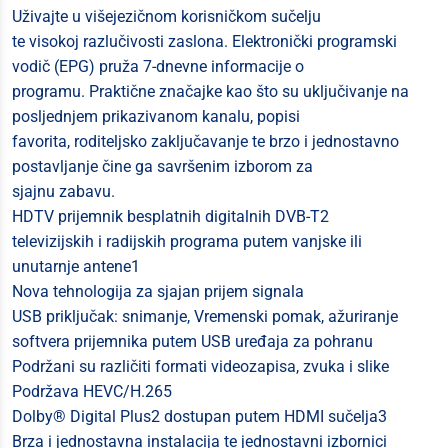
Uživajte u višejezičnom korisničkom sučelju
te visokoj razlučivosti zaslona. Elektronički programski
vodič (EPG) pruža 7-dnevne informacije o
programu. Praktične značajke kao što su uključivanje na
posljednjem prikazivanom kanalu, popisi
favorita, roditeljsko zaključavanje te brzo i jednostavno
postavljanje čine ga savršenim izborom za
sjajnu zabavu.
HDTV prijemnik besplatnih digitalnih DVB-T2
televizijskih i radijskih programa putem vanjske ili
unutarnje antene1
Nova tehnologija za sjajan prijem signala
USB priključak: snimanje, Vremenski pomak, ažuriranje
softvera prijemnika putem USB uređaja za pohranu
Podržani su različiti formati videozapisa, zvuka i slike
Podržava HEVC/H.265
Dolby® Digital Plus2 dostupan putem HDMI sučelja3
Brza i jednostavna instalacija te jednostavni izbornici