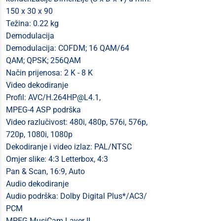
150 x 30 x 90
Težina: 0.22 kg
Demodulacija
Demodulacija: COFDM; 16 QAM/64
QAM; QPSK; 256QAM
Način prijenosa: 2 K - 8 K
Video dekodiranje
Profil: AVC/
H.264HP@L4.1
,
MPEG-4 ASP podrška
Video razlučivost: 480i, 480p, 576i, 576p,
720p, 1080i, 1080p
Dekodiranje i video izlaz: PAL/NTSC
Omjer slike: 4:3 Letterbox, 4:3
Pan & Scan, 16:9, Auto
Audio dekodiranje
Audio podrška: Dolby Digital Plus*/AC3/
PCM
MPEG MusiCam Layer II