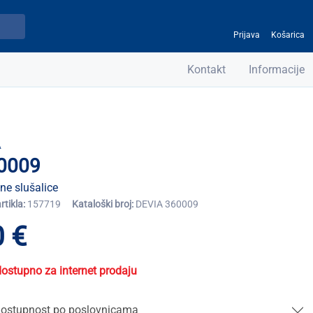
Prijava
Košarica
Kontakt
Informacije
A
0009
ne slušalice
artikla:
157719
Kataloški broj:
DEVIA 360009
 €
dostupno za internet prodaju
ostupnost po poslovnicama