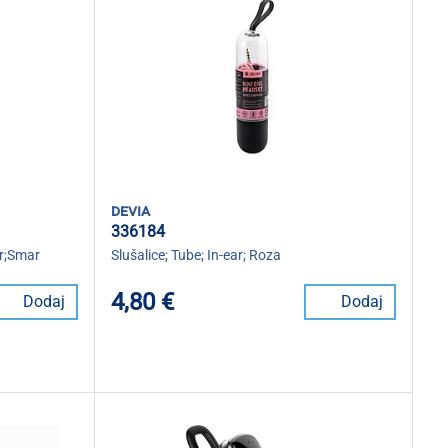
devia
336184
ar;Smar
Slušalice; Tube; In-ear; Roza
4,80 €
Dodaj
Dodaj