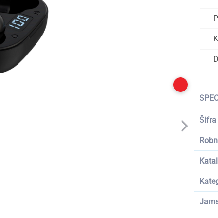
P
K
D
SPEC
Šifra
Robn
Katal
Kateg
Jams