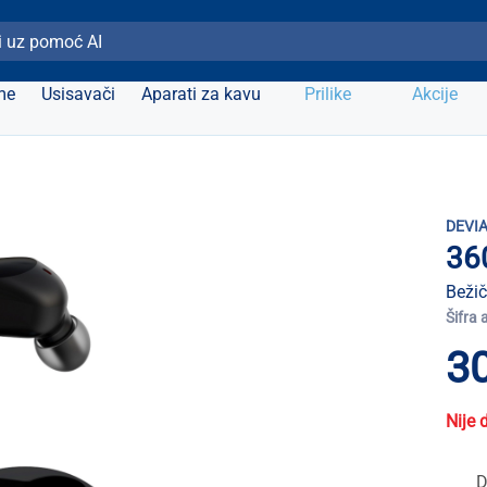
ži Elipso
me
Usisavači
Aparati za kavu
Prilike
Akcije
DEVI
36
Bežič
Šifra 
30
Nije 
D