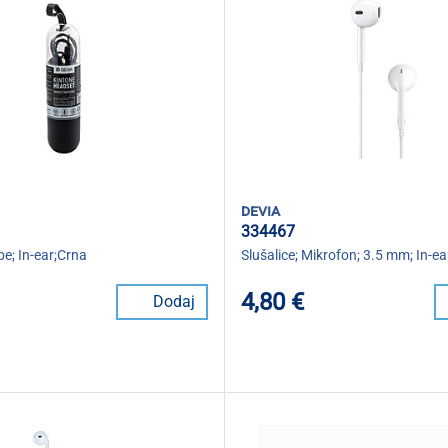
devia
334467
be; In-ear;Crna
Slušalice; Mikrofon; 3.5 mm; In-e
4,80 €
Dodaj