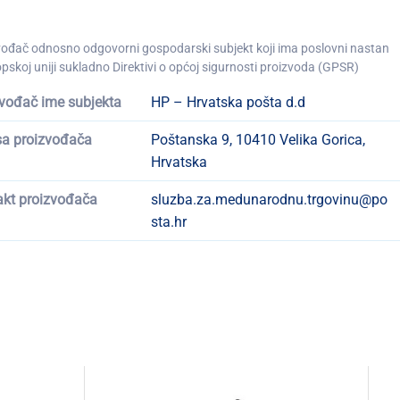
vođač odnosno odgovorni gospodarski subjekt koji ima poslovni nastan
pskoj uniji sukladno Direktivi o općoj sigurnosti proizvoda (GPSR)
vođač ime subjekta
HP – Hrvatska pošta d.d
sa proizvođača
Poštanska 9, 10410 Velika Gorica,
Hrvatska
akt proizvođača
sluzba.za.medunarodnu.trgovinu@po
sta.hr