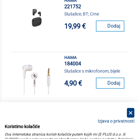
hama
221752
Slušalice; BT; Crne
19,99 €
Dodaj
hama
184004
Slušalice s mikrofonom, bijele
4,90 €
Dodaj
Izjava o privatnosti
Koristimo kolačiće
kategorije
Ova internetska stranica koristi kolačiće putem kojih mi (E PLUS d.o.o. ili