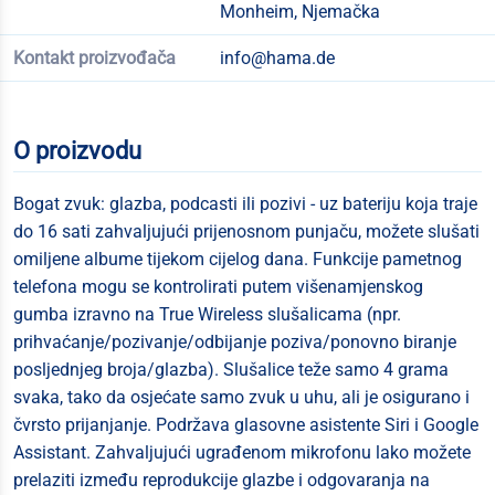
Monheim, Njemačka
Kontakt proizvođača
info@hama.de
O proizvodu
Bogat zvuk: glazba, podcasti ili pozivi - uz bateriju koja traje
do 16 sati zahvaljujući prijenosnom punjaču, možete slušati
omiljene albume tijekom cijelog dana. Funkcije pametnog
telefona mogu se kontrolirati putem višenamjenskog
gumba izravno na True Wireless slušalicama (npr.
prihvaćanje/pozivanje/odbijanje poziva/ponovno biranje
posljednjeg broja/glazba). Slušalice teže samo 4 grama
svaka, tako da osjećate samo zvuk u uhu, ali je osigurano i
čvrsto prijanjanje. Podržava glasovne asistente Siri i Google
Assistant. Zahvaljujući ugrađenom mikrofonu lako možete
prelaziti između reprodukcije glazbe i odgovaranja na