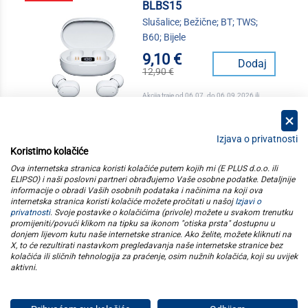
BLBS15
Slušalice; Bežične; BT; TWS;
B60; Bijele
9,10 €
Dodaj
12,90 €
Akcija traje od 06.07. do 06.09.2026 ili
isteka zaliha
Izjava o privatnosti
Koristimo kolačiće
kategorije
Ova internetska stranica koristi kolačiće putem kojih mi (E PLUS d.o.o. ili
ELIPSO) i naši poslovni partneri obrađujemo Vaše osobne podatke. Detaljnije
informacije o obradi Vaših osobnih podataka i načinima na koji ova
elipso
internetska stranica koristi kolačiće možete pročitati u našoj
Izjavi o
privatnosti
. Svoje postavke o kolačićima (privole) možete u svakom trenutku
promijeniti/povući klikom na tipku sa ikonom "otiska prsta" dostupnu u
informacije
donjem lijevom kutu naše internetske stranice. Ako želite, možete kliknuti na
X, to će rezultirati nastavkom pregledavanja naše internetske stranice bez
kolačića ili sličnih tehnologija za praćenje, osim nužnih kolačića, koji su uvijek
pratite nas
aktivni
.