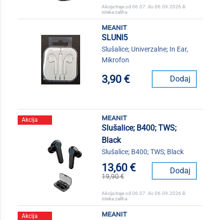
Akcija traje od 06.07. do 06.09.2026 ili
isteka zaliha
meanit
SLUNI5
Slušalice; Univerzalne; In Ear,
Mikrofon
3,90 €
Dodaj
meanit
Akcija
Slušalice; B400; TWS;
Black
Slušalice; B400; TWS; Black
13,60 €
Dodaj
19,90 €
Akcija traje od 06.07. do 06.09.2026 ili
isteka zaliha
meanit
Akcija