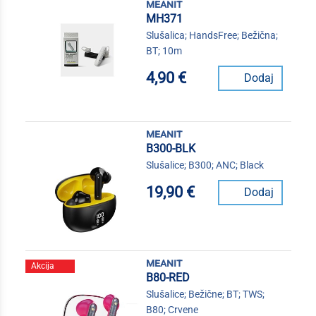
meanit
MH371
Slušalica; HandsFree; Bežična;
BT; 10m
4,90 €
Dodaj
meanit
B300-BLK
Slušalice; B300; ANC; Black
19,90 €
Dodaj
meanit
Akcija
B80-RED
Slušalice; Bežične; BT; TWS;
B80; Crvene