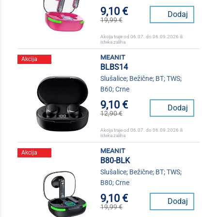
9,10 €
Dodaj
19,99 €
Akcija traje od 06.07. do 06.09.2026 ili
isteka zaliha
meanit
Akcija
BLBS14
Slušalice; Bežične; BT; TWS;
B60; Crne
9,10 €
Dodaj
12,90 €
Akcija traje od 06.07. do 06.09.2026 ili
isteka zaliha
meanit
Akcija
B80-BLK
Slušalice; Bežične; BT; TWS;
B80; Crne
9,10 €
Dodaj
19,99 €