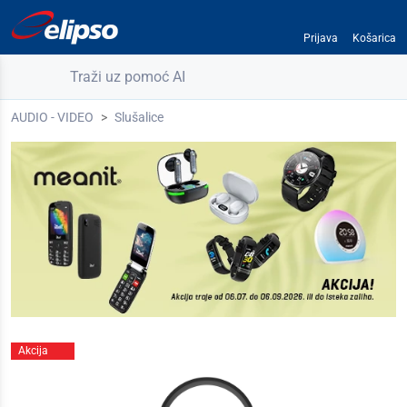
Prijava
Košarica
Traži uz pomoć AI
AUDIO - VIDEO
Slušalice
Akcija