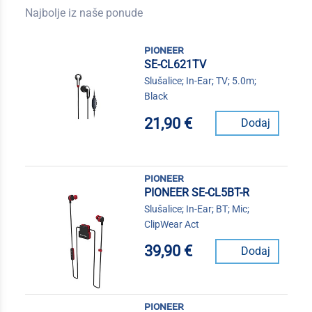
Najbolje iz naše ponude
pioneer
SE-CL621TV
Slušalice; In-Ear; TV; 5.0m;
Black
21,90 €
Dodaj
pioneer
PIONEER SE-CL5BT-R
Slušalice; In-Ear; BT; Mic;
ClipWear Act
39,90 €
Dodaj
pioneer