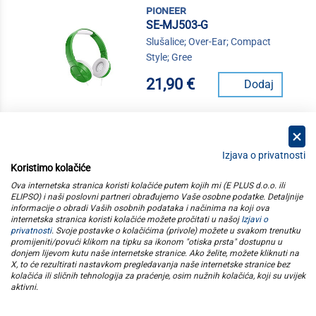
pioneer
SE-MJ503-G
Slušalice; Over-Ear; Compact
Style; Gree
21,90 €
Dodaj
Izjava o privatnosti
Koristimo kolačiće
kategorije
Ova internetska stranica koristi kolačiće putem kojih mi (E PLUS d.o.o. ili
ELIPSO) i naši poslovni partneri obrađujemo Vaše osobne podatke. Detaljnije
informacije o obradi Vaših osobnih podataka i načinima na koji ova
elipso
internetska stranica koristi kolačiće možete pročitati u našoj
Izjavi o
privatnosti
. Svoje postavke o kolačićima (privole) možete u svakom trenutku
promijeniti/povući klikom na tipku sa ikonom "otiska prsta" dostupnu u
informacije
donjem lijevom kutu naše internetske stranice. Ako želite, možete kliknuti na
X, to će rezultirati nastavkom pregledavanja naše internetske stranice bez
kolačića ili sličnih tehnologija za praćenje, osim nužnih kolačića, koji su uvijek
pratite nas
aktivni
.