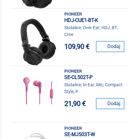
pioneer
HDJ-CUE1-BT-K
Slušalice; Over-Ear; HDJ; BT;
Crne
109,90 €
Dodaj
pioneer
SE-CL502T-P
Slušalice; In-Ear; Mic; Compact
Style; P
21,90 €
Dodaj
pioneer
SE-MJ503T-W