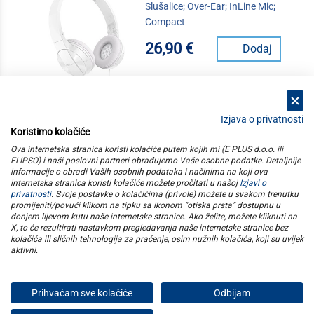
Slušalice; Over-Ear; InLine Mic;
Compact
26,90 €
Dodaj
Izjava o privatnosti
Koristimo kolačiće
kategorije
Ova internetska stranica koristi kolačiće putem kojih mi (E PLUS d.o.o. ili
ELIPSO) i naši poslovni partneri obrađujemo Vaše osobne podatke. Detaljnije
informacije o obradi Vaših osobnih podataka i načinima na koji ova
elipso
internetska stranica koristi kolačiće možete pročitati u našoj
Izjavi o
privatnosti
. Svoje postavke o kolačićima (privole) možete u svakom trenutku
promijeniti/povući klikom na tipku sa ikonom "otiska prsta" dostupnu u
informacije
donjem lijevom kutu naše internetske stranice. Ako želite, možete kliknuti na
X, to će rezultirati nastavkom pregledavanja naše internetske stranice bez
kolačića ili sličnih tehnologija za praćenje, osim nužnih kolačića, koji su uvijek
pratite nas
aktivni
.
Prihvaćam sve kolačiće
Odbijam
E plus d.o.o. © Copyright 2026