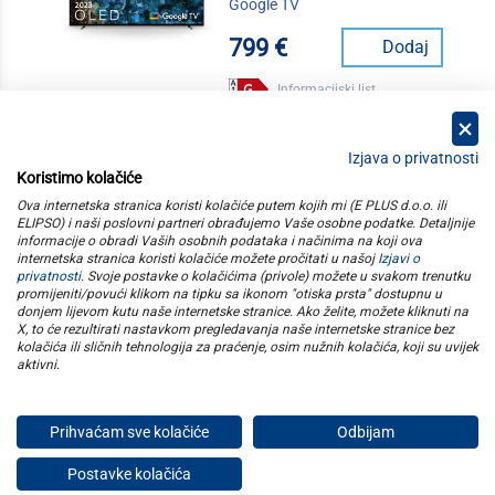
Google TV
799 €
Dodaj
Informacijski list
Izjava o privatnosti
Koristimo kolačiće
kategorije
Ova internetska stranica koristi kolačiće putem kojih mi (E PLUS d.o.o. ili
ELIPSO) i naši poslovni partneri obrađujemo Vaše osobne podatke. Detaljnije
informacije o obradi Vaših osobnih podataka i načinima na koji ova
elipso
internetska stranica koristi kolačiće možete pročitati u našoj
Izjavi o
privatnosti
. Svoje postavke o kolačićima (privole) možete u svakom trenutku
promijeniti/povući klikom na tipku sa ikonom "otiska prsta" dostupnu u
informacije
donjem lijevom kutu naše internetske stranice. Ako želite, možete kliknuti na
X, to će rezultirati nastavkom pregledavanja naše internetske stranice bez
kolačića ili sličnih tehnologija za praćenje, osim nužnih kolačića, koji su uvijek
pratite nas
aktivni
.
Prihvaćam sve kolačiće
Odbijam
E plus d.o.o. © Copyright 2026
Postavke kolačića