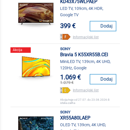
KD43X75WLPAEP
LED TV, 109cm, 4K HDR,
Google TV
399 €
Dodaj
Informacijski list
sony
Akcija
Bravia 5 K55XR55B.CEI
MiniLED TV, 139cm, 4K UHD,
120Hz, Google
1.069 €
Dodaj
1.079 €
Informacijski list
Akcija traje od 27.07. do 23.08.2026 ili
isteka zaliha
sony
XR55A80LAEP
OLED TV, 139cm, 4K UHD,