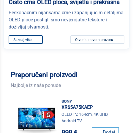
Cisto crna OLED ploca, svijetla i prekrasna
Beskonacnim nijansama crne i zapanjujucim detaljima
OLED ploce postigli smo nevjerojatne teksture i
doživljaj stvarnosti.
Saznaj više
Otvori u novom prozoru
Preporučeni proizvodi
Najbolje iz naše ponude
sony
XR65A75KAEP
OLED TV, 164cm, 4K UHD,
Android TV
999 €
Dodaj