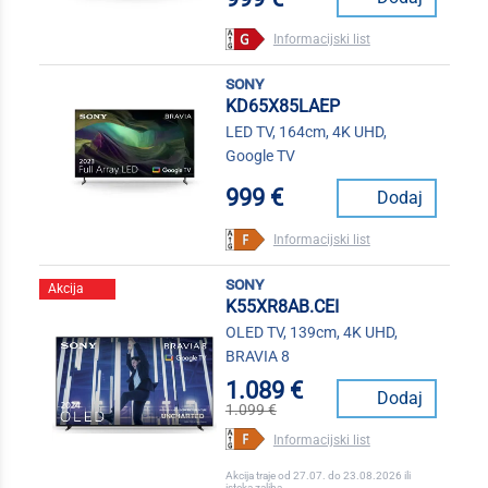
Informacijski list
sony
KD65X85LAEP
LED TV, 164cm, 4K UHD,
Google TV
999 €
Dodaj
Informacijski list
sony
Akcija
K55XR8AB.CEI
OLED TV, 139cm, 4K UHD,
BRAVIA 8
1.089 €
Dodaj
1.099 €
Informacijski list
Akcija traje od 27.07. do 23.08.2026 ili
isteka zaliha