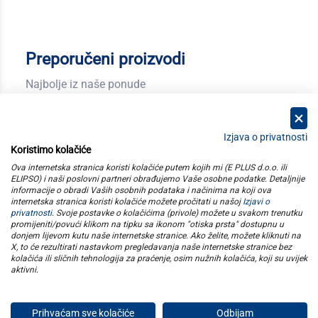
Preporučeni proizvodi
Najbolje iz naše ponude
Izjava o privatnosti
Koristimo kolačiće
kategorije
Ova internetska stranica koristi kolačiće putem kojih mi (E PLUS d.o.o. ili
ELIPSO) i naši poslovni partneri obrađujemo Vaše osobne podatke. Detaljnije
informacije o obradi Vaših osobnih podataka i načinima na koji ova
elipso
internetska stranica koristi kolačiće možete pročitati u našoj
Izjavi o
privatnosti
. Svoje postavke o kolačićima (privole) možete u svakom trenutku
promijeniti/povući klikom na tipku sa ikonom "otiska prsta" dostupnu u
informacije
donjem lijevom kutu naše internetske stranice. Ako želite, možete kliknuti na
X, to će rezultirati nastavkom pregledavanja naše internetske stranice bez
kolačića ili sličnih tehnologija za praćenje, osim nužnih kolačića, koji su uvijek
pratite nas
aktivni
.
Prihvaćam sve kolačiće
Odbijam