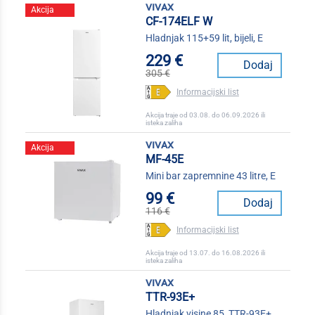
vivax
Akcija
CF-174ELF W
Hladnjak 115+59 lit, bijeli, E
229 €
Dodaj
305 €
Informacijski list
Akcija traje od 03.08. do 06.09.2026 ili
isteka zaliha
vivax
Akcija
MF-45E
Mini bar zapremnine 43 litre, E
99 €
Dodaj
116 €
Informacijski list
Akcija traje od 13.07. do 16.08.2026 ili
isteka zaliha
vivax
TTR-93E+
Hladnjak visine 85, TTR-93E+