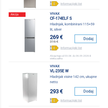
Informacijski list
vivax
Akcija
CF-174ELF S
Hladnjak, kombinirani 115+59
lit, silver
269 €
Dodaj
316 €
Informacijski list
Akcija traje od 03.08. do 06.09.2026 ili
isteka zaliha
vivax
VL-235E W
Hladnjak visine 142 cm, ukupne
netto
293 €
Dodaj
Informacijski list