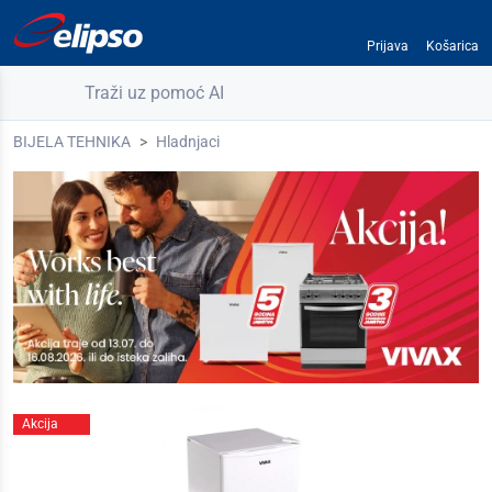
Prijava
Košarica
Traži uz pomoć AI
BIJELA TEHNIKA
Hladnjaci
Akcija