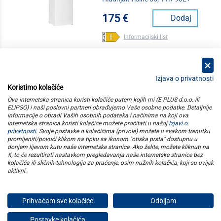
175 €
Dodaj
Informacijski list
Izjava o privatnosti
Koristimo kolačiće
kategorije
Ova internetska stranica koristi kolačiće putem kojih mi (E PLUS d.o.o. ili
ELIPSO) i naši poslovni partneri obrađujemo Vaše osobne podatke. Detaljnije
informacije o obradi Vaših osobnih podataka i načinima na koji ova
elipso
internetska stranica koristi kolačiće možete pročitati u našoj
Izjavi o
privatnosti
. Svoje postavke o kolačićima (privole) možete u svakom trenutku
promijeniti/povući klikom na tipku sa ikonom "otiska prsta" dostupnu u
informacije
donjem lijevom kutu naše internetske stranice. Ako želite, možete kliknuti na
X, to će rezultirati nastavkom pregledavanja naše internetske stranice bez
kolačića ili sličnih tehnologija za praćenje, osim nužnih kolačića, koji su uvijek
pratite nas
aktivni
.
Prihvaćam sve kolačiće
Odbijam
E plus d.o.o. © Copyright 2026
Postavke kolačića