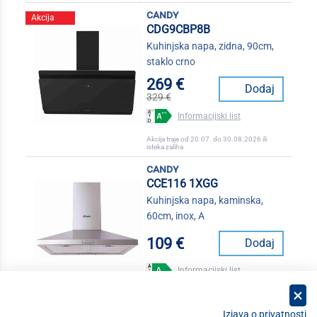
candy
Akcija
CDG9CBP8B
Kuhinjska napa, zidna, 90cm,
staklo crno
269 €
Dodaj
329 €
Informacijski list
Akcija traje od 20.07. do 30.08.2026 ili
isteka zaliha
candy
CCE116 1XGG
Kuhinjska napa, kaminska,
60cm, inox, A
109 €
Dodaj
Informacijski list
Izjava o privatnosti