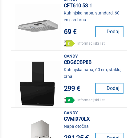
CFT610 5S 1
Kuhinjska napa, standard, 60
cm, srebrna
69 €
Dodaj
Informacijski list
candy
CDG6CBP8B
Kuhinjska napa, 60 cm, staklo,
crna
299 €
Dodaj
Informacijski list
candy
CVMI970LX
Napa otočna