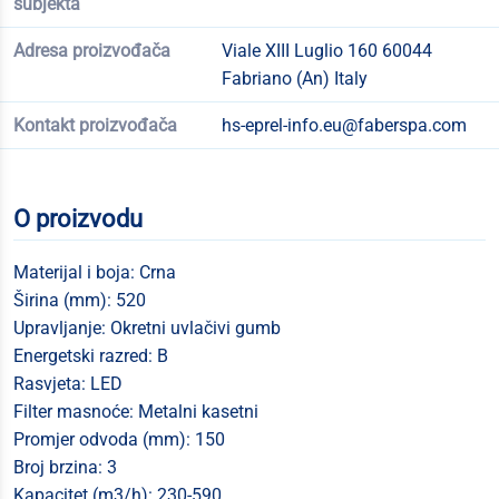
subjekta
Adresa proizvođača
Viale XIII Luglio 160 60044
Fabriano (An) Italy
Kontakt proizvođača
hs-eprel-info.eu@faberspa.com
O proizvodu
Materijal i boja: Crna
Širina (mm): 520
Upravljanje: Okretni uvlačivi gumb
Energetski razred: B
Rasvjeta: LED
Filter masnoće: Metalni kasetni
Promjer odvoda (mm): 150
Broj brzina: 3
Kapacitet (m3/h): 230-590