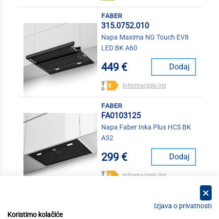
faber
315.0752.010
Napa Maxima NG Touch EV8
LED BK A60
449 €
Dodaj
Informacijski list
faber
FA0103125
Napa Faber Inka Plus HCS BK
A52
299 €
Dodaj
Informacijski list
Izjava o privatnosti
Koristimo kolačiće