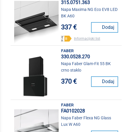
315.0751.363
Napa Maxima NG Eco EV8 LED
BK A60
337 €
Dodaj
Informacijski list
faber
330.0528.270
Napa Faber Glam-Fit 55 BK
crno staklo
370 €
Dodaj
faber
FA0102028
Napa Faber Flexa NG Glass
Lux W A60