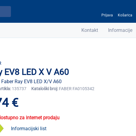
Prijava
Košarica
Kontakt
Informacije
R
y EV8 LED X V A60
 Faber Ray EV8 LED X/V A60
artikla:
135737
Kataloški broj:
FABER FA0105342
74 €
dostupno za internet prodaju
Informacijski list