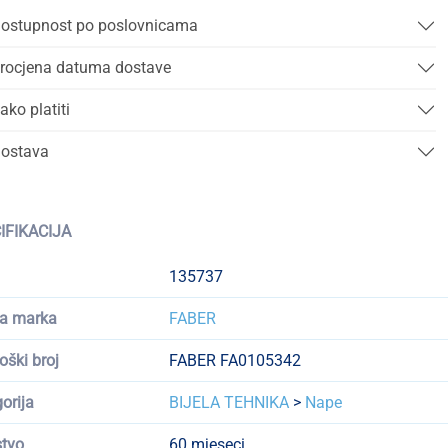
ostupnost po poslovnicama
rocjena datuma dostave
ako platiti
ostava
IFIKACIJA
135737
a marka
FABER
oški broj
FABER FA0105342
orija
BIJELA TEHNIKA
>
Nape
tvo
60 mjeseci