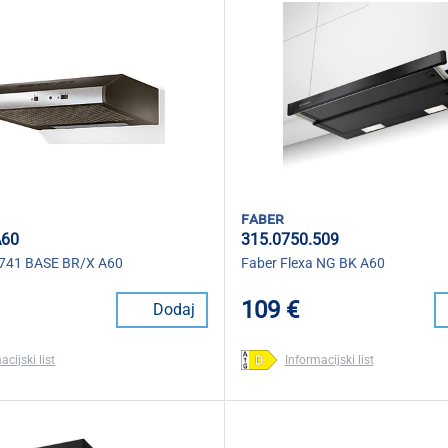
faber
A60
315.0750.509
 741 BASE BR/X A60
Faber Flexa NG BK A60
109 €
Dodaj
acijski list
Informacijski list