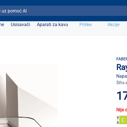
ži Elipso
me
Usisavači
Aparati za kavu
Prilike
Akcije
FABE
Ra
Napa
Šifra 
1
Nije 