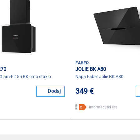
faber
270
JOLIE BK A80
Glam-Fit 55 BK crno staklo
Napa Faber Jolie BK A80
349 €
Dodaj
Informacijski list