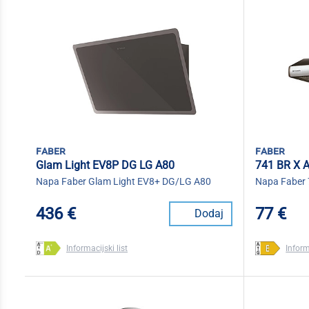
faber
faber
Glam Light EV8P DG LG A80
741 BR X 
Napa Faber Glam Light EV8+ DG/LG A80
Napa Faber
436 €
77 €
Dodaj
Informacijski list
Inform