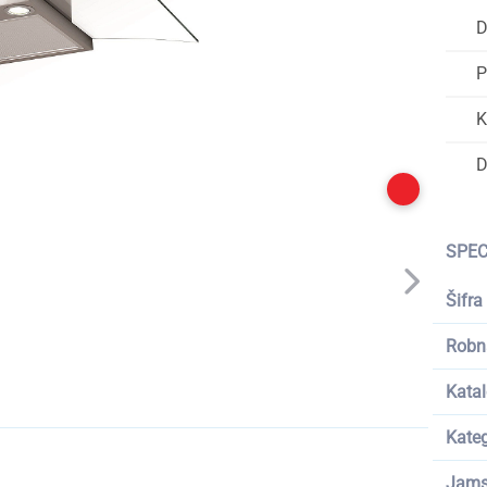
D
P
K
D
SPEC
Šifra
Robn
Katal
Kateg
Jams