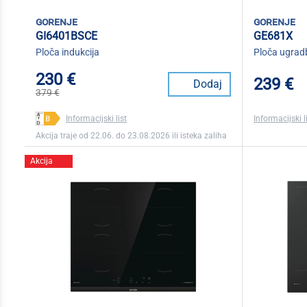
gorenje
gorenje
GI6401BSCE
GE681X
Ploča indukcija
Ploča ugrad
230 €
239 €
Dodaj
379 €
Informacijski list
Informacijski l
Akcija traje od 22.06. do 23.08.2026 ili isteka zaliha
Akcija