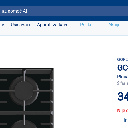
ži Elipso
me
Usisavači
Aparati za kavu
Prilike
Akcije
GORE
GC
Ploča
Šifra 
3
Nije 
In