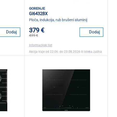
gorenje
GI6432BX
Ploča, indukcija, rub brušeni aluminij
379 €
Dodaj
Dodaj
499 €
Informacijski list
Akcija traje od 22.06. do 23.08.2026 ili isteka zaliha