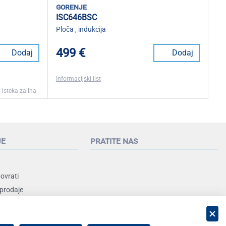
gorenje
ISC646BSC
Ploča , indukcija
499 €
Dodaj
Dodaj
Informacijski list
 isteka zaliha
je
pratite nas
povrati
 prodaje
nja