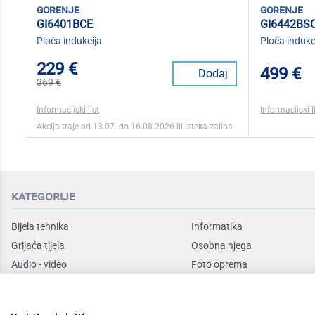
gorenje
gorenje
GI6401BCE
GI6442BS
Ploča indukcija
Ploča indukc
229 €
499 €
Dodaj
369 €
Informacijski list
Informacijski l
Akcija traje od 13.07. do 16.08.2026 ili isteka zaliha
kategorije
Bijela tehnika
Informatika
Grijaća tijela
Osobna njega
Audio - video
Foto oprema
Rashladni uređaji
Sudoperi i slavine
Mali kućanski
Mobile