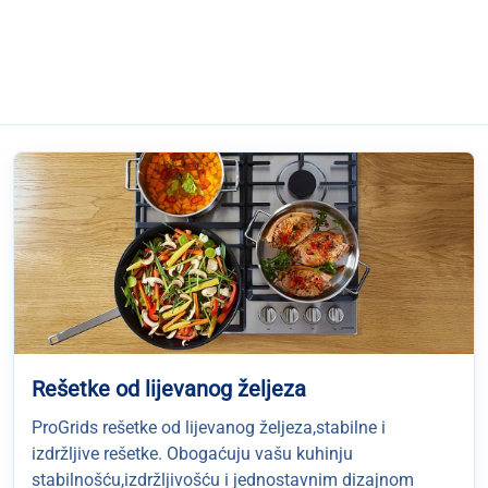
Rešetke od lijevanog željeza
ProGrids rešetke od lijevanog željeza,stabilne i
izdržljive rešetke. Obogaćuju vašu kuhinju
stabilnošću,izdržljivošću i jednostavnim dizajnom