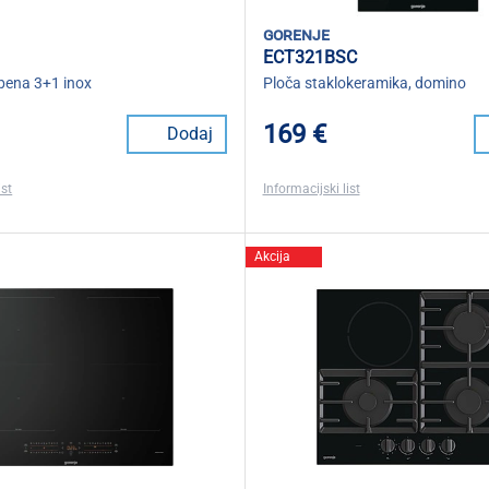
gorenje
ECT321BSC
bena 3+1 inox
Ploča staklokeramika, domino
169 €
Dodaj
ist
Informacijski list
Akcija