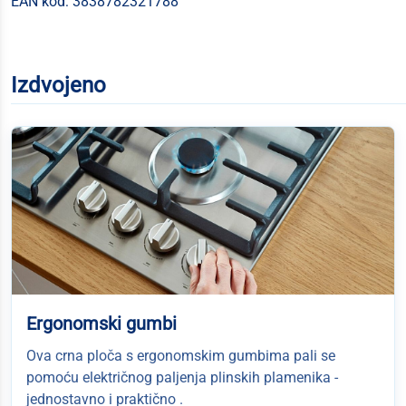
EAN kod: 3838782321788
Izdvojeno
Ergonomski gumbi
Ova crna ploča s ergonomskim gumbima pali se
pomoću električnog paljenja plinskih plamenika -
jednostavno i praktično .