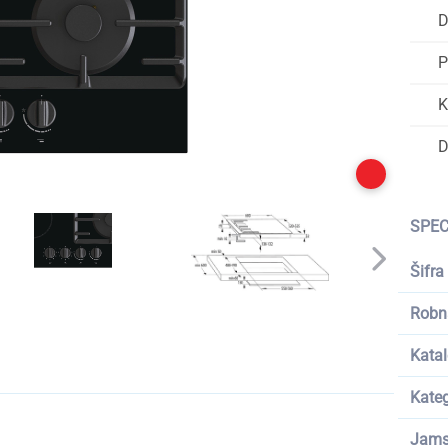
D
P
K
D
SPEC
Šifra
Robn
Katal
Kateg
Jams