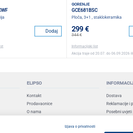
gorenje
CWF
GCE681BSC
ija
Ploča, 3+1 , staklokeramika
299 €
Dodaj
344 €
ist
Informacijski list
Akcija traje od 20.07. do 06.09.2026 ili
elipso
informaci
Kontakt
Dostava
Prodavaonice
Reklamacije i 
O nama
Posebni uvjeti
Uvjeti poslova
Izjava o privatnosti
Vrste plaćanja