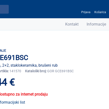
Prijava
Košarica
Kontakt
Informacije
NJE
E691BSC
, 2+2, staklokeramika, brušeni rub
artikla:
141570
Kataloški broj:
GOR GCE691BSC
44 €
dostupno za internet prodaju
formacijski list