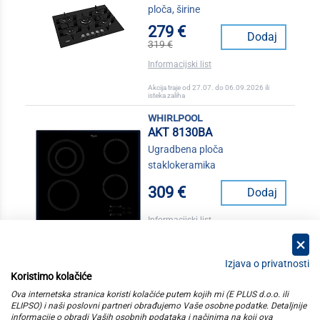
ploča, širine
279 €
Dodaj
319 €
Informacijski list
Akcija traje od 27.07. do 06.09.2026 ili
isteka zaliha
whirlpool
AKT 8130BA
Ugradbena ploča
staklokeramika
309 €
Dodaj
Informacijski list
Izjava o privatnosti
Koristimo kolačiće
kategorije
Ova internetska stranica koristi kolačiće putem kojih mi (E PLUS d.o.o. ili
ELIPSO) i naši poslovni partneri obrađujemo Vaše osobne podatke. Detaljnije
informacije o obradi Vaših osobnih podataka i načinima na koji ova