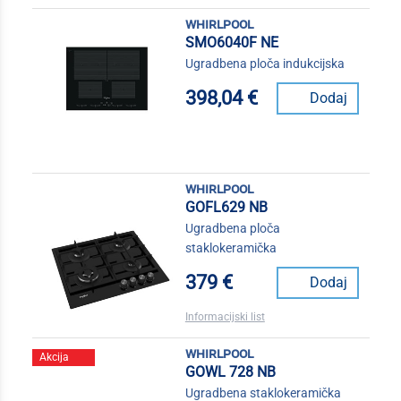
whirlpool
SMO6040F NE
Ugradbena ploča indukcijska
398,04 €
Dodaj
whirlpool
GOFL629 NB
Ugradbena ploča
staklokeramička
379 €
Dodaj
Informacijski list
whirlpool
Akcija
GOWL 728 NB
Ugradbena staklokeramička