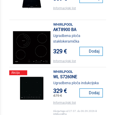
Informacijski list
whirlpool
AKT8900 BA
Ugradbena ploča
staklokeramička
329 €
Dodaj
Informacijski list
whirlpool
Akcija
WL S7260NE
Ugradbena ploča indukcijska
329 €
Dodaj
479 €
Informacijski list
Akcija traje od 27.07. do 06.09.2026 ili
isteka zaliha