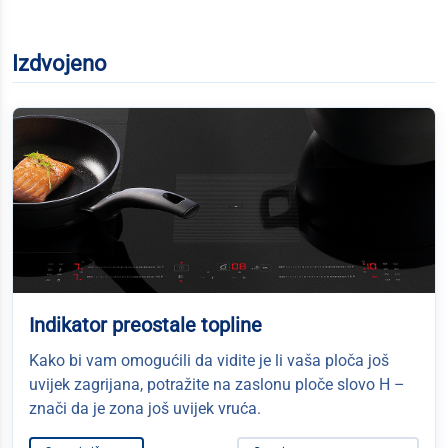
Izdvojeno
Indikator preostale topline
Kako bi vam omogućili da vidite je li vaša ploča još
uvijek zagrijana, potražite na zaslonu ploče slovo H –
znači da je zona još uvijek vruća.