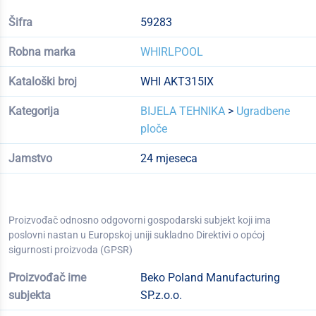
Šifra
59283
Robna marka
WHIRLPOOL
Kataloški broj
WHI AKT315IX
Kategorija
BIJELA TEHNIKA
>
Ugradbene
ploče
Jamstvo
24 mjeseca
Proizvođač odnosno odgovorni gospodarski subjekt koji ima
poslovni nastan u Europskoj uniji sukladno Direktivi o općoj
sigurnosti proizvoda (GPSR)
Proizvođač ime
Beko Poland Manufacturing
subjekta
SP.z.o.o.