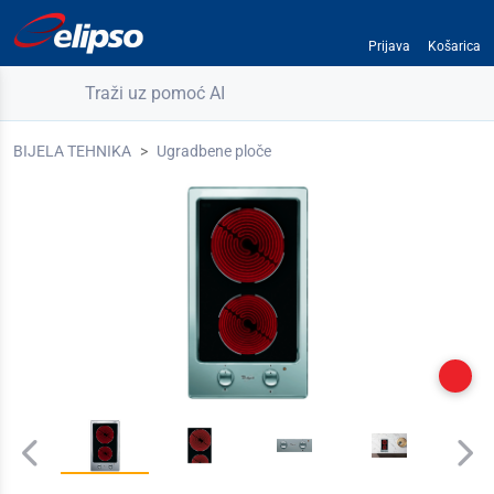
Prijava
Košarica
Traži uz pomoć AI
BIJELA TEHNIKA
Ugradbene ploče