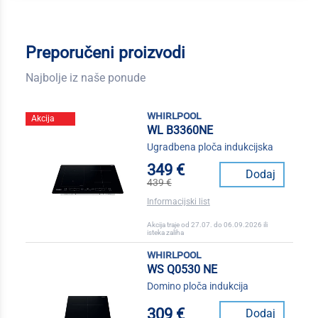
Preporučeni proizvodi
Najbolje iz naše ponude
whirlpool
Akcija
WL B3360NE
Ugradbena ploča indukcijska
349 €
Dodaj
439 €
Informacijski list
Akcija traje od 27.07. do 06.09.2026 ili
isteka zaliha
whirlpool
WS Q0530 NE
Domino ploča indukcija
309 €
Dodaj