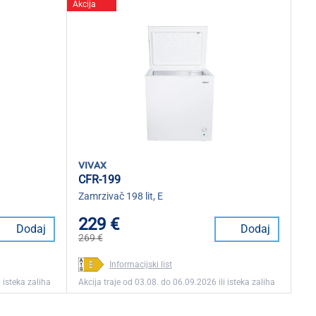
Akcija
vivax
CFR-199
Zamrzivač 198 lit, E
229 €
Dodaj
Dodaj
269 €
Informacijski list
 isteka zaliha
Akcija traje od 03.08. do 06.09.2026 ili isteka zaliha