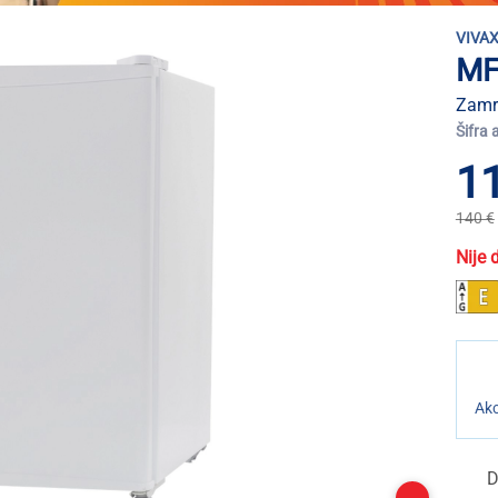
VIVA
MF
Zamrz
Šifra 
1
140 €
Nije 
Akc
D