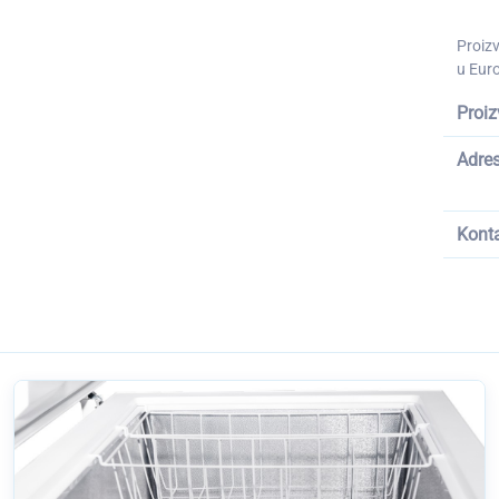
Proiz
u Euro
Proiz
Adre
Kont