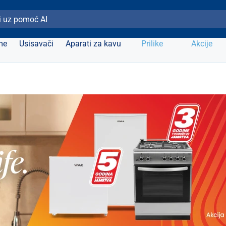
ži Elipso
me
Usisavači
Aparati za kavu
Prilike
Akcije