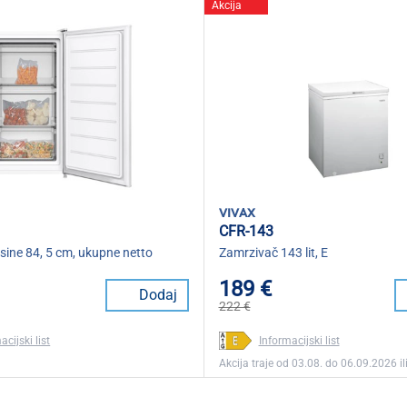
Akcija
vivax
CFR-143
sine 84, 5 cm, ukupne netto
Zamrzivač 143 lit, E
189 €
Dodaj
222 €
acijski list
Informacijski list
Akcija traje od 03.08. do 06.09.2026 ili