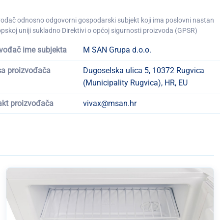
vođač odnosno odgovorni gospodarski subjekt koji ima poslovni nastan
pskoj uniji sukladno Direktivi o općoj sigurnosti proizvoda (GPSR)
vođač ime subjekta
M SAN Grupa d.o.o.
sa proizvođača
Dugoselska ulica 5, 10372 Rugvica
(Municipality Rugvica), HR, EU
akt proizvođača
vivax@msan.hr