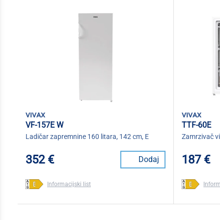
vivax
vivax
VF-157E W
TTF-60E
Ladičar zapremnine 160 litara, 142 cm, E
Zamrzivač vi
352 €
187 €
Dodaj
Informacijski list
Inform