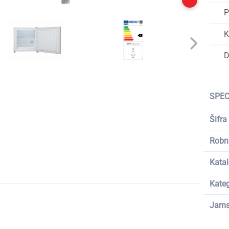
P
K
D
SPEC
Šifra
Robn
Katal
Kateg
Jams